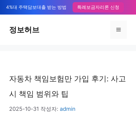
컨
4%대 주택담보대출 받는 방법
특례보금자리론 신청
텐
츠
정보허브
메
로
뉴
건
너
뛰
자동차 책임보험만 가입 후기: 사고
기
시 책임 범위와 팁
2025-10-31
작성자:
admin