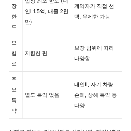
법정 최소 한도 (대
장
계약자가 직접 선
인Ⅰ 1.5억, 대물 2천
한
택, 무제한 가능
만)
도
보
보장 범위에 따라
험
저렴한 편
다양함
료
주
대인Ⅱ, 자기 차량
요
별도 특약 없음
손해, 상해 특약 등
특
다양
약