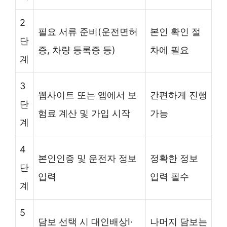
2
필요 서류 준비(운전면허
본인 확인 절
단
증, 차량 등록증 등)
차에 필요
계
3
웹사이트 또는 앱에서 보
간편하게 진행
단
험료 계산 및 가입 시작
가능
계
4
본인인증 및 운전자 정보
정확한 정보
단
입력
입력 필수
계
5
담보 선택 시 대인배상Ⅰ·
나머지 담보는