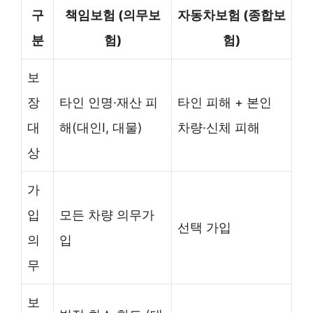
구
책임보험 (의무보
자동차보험 (종합보
분
험)
험)
보
장
타인 인명·재산 피
타인 피해 + 본인
대
해(대인Ⅰ, 대물)
차량·신체 피해
상
가
입
모든 차량 의무가
선택 가입
의
입
무
보