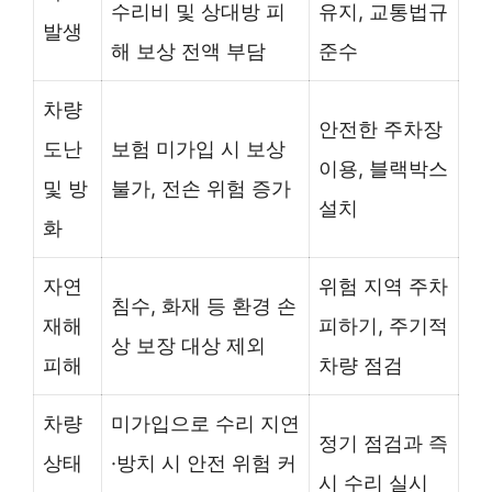
수리비 및 상대방 피
유지, 교통법규
발생
해 보상 전액 부담
준수
차량
안전한 주차장
도난
보험 미가입 시 보상
이용, 블랙박스
및 방
불가, 전손 위험 증가
설치
화
자연
위험 지역 주차
침수, 화재 등 환경 손
재해
피하기, 주기적
상 보장 대상 제외
피해
차량 점검
차량
미가입으로 수리 지연
정기 점검과 즉
상태
·방치 시 안전 위험 커
시 수리 실시