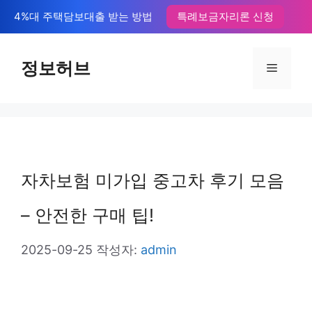
컨
4%대 주택담보대출 받는 방법
특례보금자리론 신청
텐
츠
정보허브
메
로
뉴
건
너
뛰
자차보험 미가입 중고차 후기 모음
기
– 안전한 구매 팁!
2025-09-25
작성자:
admin