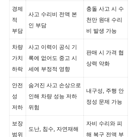
경제
충돌 사고 시 수
사고 수리비 전액 본
적
천만 원대 수리
인 부담
부담
비 발생 가능
차량
사고 이력이 공식 기
판매 시 가격 협
가치
록에 없어도 중고 시
상력 약화
하락
세에 부정적 영향
안전
숨겨진 사고 손상으로
내구성, 주행 안
성
인해 차량 성능 저하
정성 문제 가능
저하
위험
보장
자비 수리와 피
도난, 침수, 자연재해
범위
해 복구 전액 부