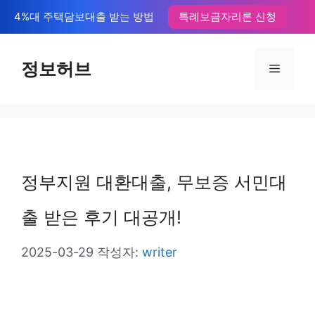
컨
4%대 주택담보대출 받는 방법
특례보금자리론 신청
텐
츠
정보허브
메
로
뉴
건
너
뛰
정부지원 대환대출, 무보증 서민대
기
출 받은 후기 대공개!
2025-03-29
작성자:
writer