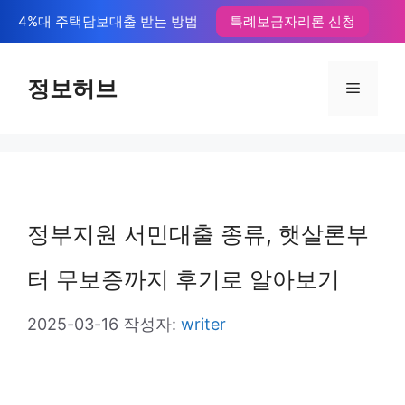
컨
4%대 주택담보대출 받는 방법
특례보금자리론 신청
텐
츠
정보허브
메
로
뉴
건
너
뛰
정부지원 서민대출 종류, 햇살론부
기
터 무보증까지 후기로 알아보기
2025-03-16
작성자:
writer