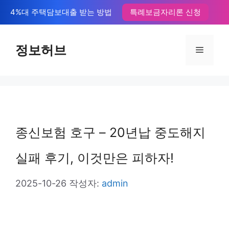
컨
4%대 주택담보대출 받는 방법
특례보금자리론 신청
텐
츠
정보허브
메
로
뉴
건
너
뛰
종신보험 호구 – 20년납 중도해지
기
실패 후기, 이것만은 피하자!
2025-10-26
작성자:
admin