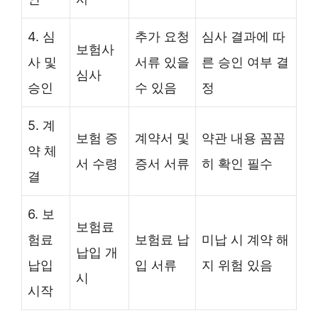
4. 심
추가 요청
심사 결과에 따
보험사
사 및
서류 있을
른 승인 여부 결
심사
승인
수 있음
정
5. 계
보험 증
계약서 및
약관 내용 꼼꼼
약 체
서 수령
증서 서류
히 확인 필수
결
6. 보
보험료
험료
보험료 납
미납 시 계약 해
납입 개
납입
입 서류
지 위험 있음
시
시작