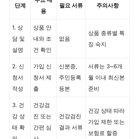
단계
필요 서류
주의사항
용
1. 상
상품 안
상품 종류별 특
담 및
내와 조
없음
징 숙지
설명
건 확인
2. 신
가입 신
신분증,
서류는 3~6개
청서
청서 제
주민등록
월 이내 최신본
작성
출
등본
준비
3. 건
건강검
건강 상태 따라
강 상
진 또는
건강검진
가입 제한 또는
태 확
간편 심
결과 서류
보험료 할증
인
사