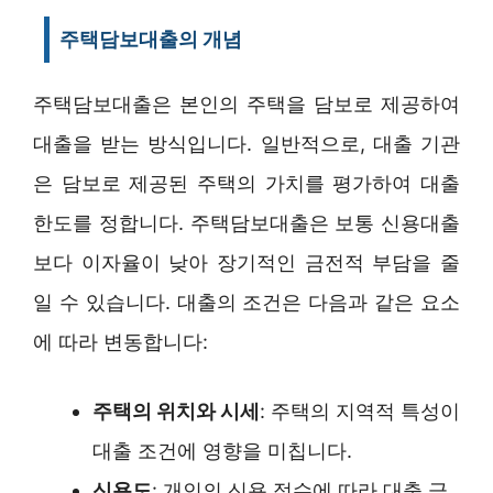
주택담보대출의 개념
주택담보대출은 본인의 주택을 담보로 제공하여
대출을 받는 방식입니다. 일반적으로, 대출 기관
은 담보로 제공된 주택의 가치를 평가하여 대출
한도를 정합니다. 주택담보대출은 보통 신용대출
보다 이자율이 낮아 장기적인 금전적 부담을 줄
일 수 있습니다. 대출의 조건은 다음과 같은 요소
에 따라 변동합니다:
주택의 위치와 시세
: 주택의 지역적 특성이
대출 조건에 영향을 미칩니다.
신용도
: 개인의 신용 점수에 따라 대출 금