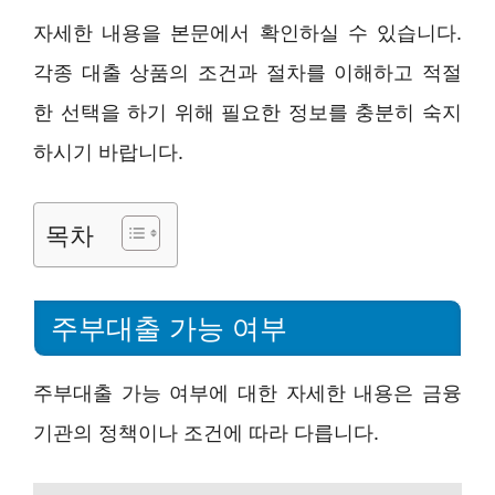
자세한 내용을 본문에서 확인하실 수 있습니다.
각종 대출 상품의 조건과 절차를 이해하고 적절
한 선택을 하기 위해 필요한 정보를 충분히 숙지
하시기 바랍니다.
목차
주부대출 가능 여부
주부대출 가능 여부에 대한 자세한 내용은 금융
기관의 정책이나 조건에 따라 다릅니다.