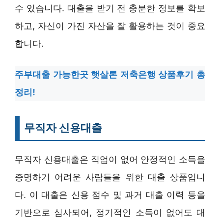
수 있습니다. 대출을 받기 전 충분한 정보를 확보
하고, 자신이 가진 자산을 잘 활용하는 것이 중요
합니다.
주부대출 가능한곳 햇살론 저축은행 상품후기 총
정리!
무직자 신용대출
무직자 신용대출은 직업이 없어 안정적인 소득을
증명하기 어려운 사람들을 위한 대출 상품입니
다. 이 대출은 신용 점수 및 과거 대출 이력 등을
기반으로 심사되어, 정기적인 소득이 없어도 대