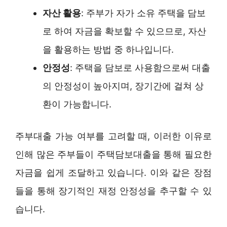
자산 활용
: 주부가 자가 소유 주택을 담보
로 하여 자금을 확보할 수 있으므로, 자산
을 활용하는 방법 중 하나입니다.
안정성
: 주택을 담보로 사용함으로써 대출
의 안정성이 높아지며, 장기간에 걸쳐 상
환이 가능합니다.
주부대출 가능 여부를 고려할 때, 이러한 이유로
인해 많은 주부들이 주택담보대출을 통해 필요한
자금을 쉽게 조달하고 있습니다. 이와 같은 장점
들을 통해 장기적인 재정 안정성을 추구할 수 있
습니다.