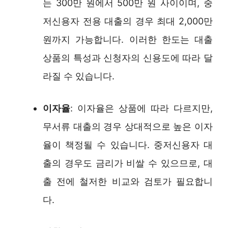
는 300만 원에서 500만 원 사이이며, 중
저신용자 전용 대출의 경우 최대 2,000만
원까지 가능합니다. 이러한 한도는 대출
상품의 특성과 신청자의 신용도에 따라 달
라질 수 있습니다.
이자율
: 이자율은 상품에 따라 다르지만,
무서류 대출의 경우 상대적으로 높은 이자
율이 책정될 수 있습니다. 중저신용자 대
출의 경우도 금리가 비쌀 수 있으므로, 대
출 전에 철저한 비교와 검토가 필요합니
다.