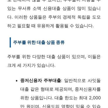
있는 무서류 소액 신용대출 상품이 많이 있습니
다. 이러한 상품들은 주부의 경제적 독립을 도모
하고 필요할 때 유용하게 활용될 수 있습니다.
주부를 위한 대출 상품 종류
주부를 위한 다양한 대출 상품이 있으며, 이들은
크게 세 가지가 있습니다.
중저신용자 주부대출
: 일반적으로 사잇돌
대출 같은 형태로 제공되며, 중저신용자를
위한 상품입니다. 대출 한도는 최대 2,000
만 원이며, 신용도의 영향이 있을 수 있습