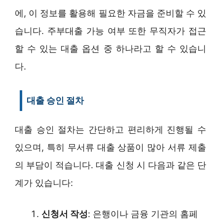
에, 이 정보를 활용해 필요한 자금을 준비할 수 있
습니다. 주부대출 가능 여부 또한 무직자가 접근
할 수 있는 대출 옵션 중 하나라고 할 수 있습니
다.
대출 승인 절차
대출 승인 절차는 간단하고 편리하게 진행될 수
있으며, 특히 무서류 대출 상품이 많아 서류 제출
의 부담이 적습니다. 대출 신청 시 다음과 같은 단
계가 있습니다:
신청서 작성
: 은행이나 금융 기관의 홈페