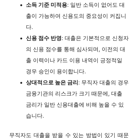
소득 기준 미적용
: 일반 소득이 없어도 대
출이 가능하여 신용도의 중요성이 커집니
다.
신용 점수 반영
: 대출은 기본적으로 신청자
의 신용 점수를 통해 심사되며, 이전의 대
출 이력이나 카드 이용 내역이 긍정적일
경우 승인이 용이합니다.
상대적으로 높은 금리
: 무직자 대출의 경우
금융기관의 리스크가 크기 때문에, 대출
금리가 일반 신용대출에 비해 높을 수 있
습니다.
무직자도 대출을 받을 수 있는 방법이 있기 때문