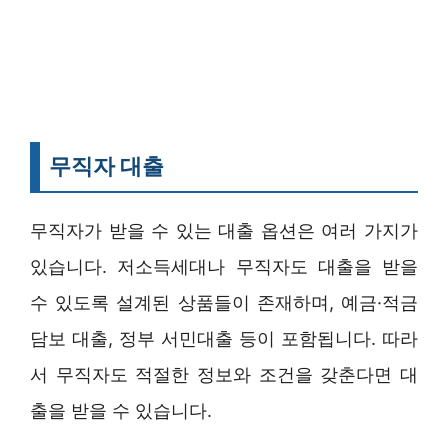
무직자 대출
무직자가 받을 수 있는 대출 옵션은 여러 가지가
있습니다. 저소득세대나 무직자도 대출을 받을
수 있도록 설계된 상품들이 존재하며, 예금·적금
담보 대출, 정부 서민대출 등이 포함됩니다. 따라
서 무직자도 적절한 정보와 조건을 갖춘다면 대
출을 받을 수 있습니다.