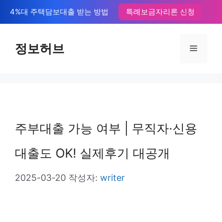
컨
4%대 주택담보대출 받는 방법
특례보금자리론 신청
텐
츠
정보허브
메
로
뉴
건
너
뛰
주부대출 가능 여부 | 무직자·신용
기
대출도 OK! 실제후기 대공개
2025-03-20
작성자:
writer