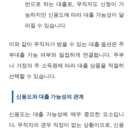
반으로 하는 대출로, 무직자도 신청이 가
능하지만 신용도에 따라 대출 가능성이 달
라질 수 있습니다.
이와 같이 무직자가 받을 수 있는 대출 옵션은 주
부대출 가능 여부와 밀접하게 연결됩니다. 주부
나 가정의 주 소득원에 따라 대출 상품을 적절히
선택할 수 있습니다.
신용도와 대출 가능성의 관계
신용도는 대출 가능성에 매우 중요한 요소입니
다. 무직자의 경우 직장이 없는 상황이므로, 신용