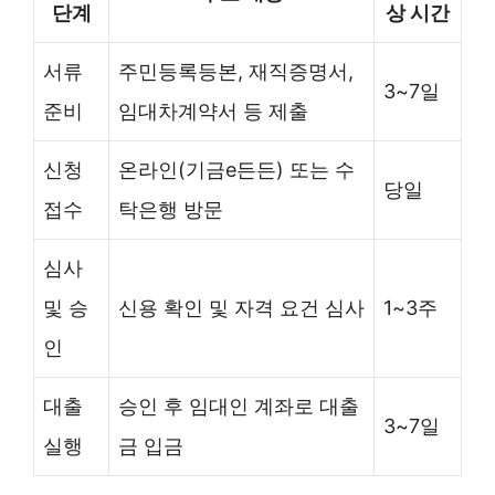
단계
상 시간
서류
주민등록등본, 재직증명서,
3~7일
준비
임대차계약서 등 제출
신청
온라인(기금e든든) 또는 수
당일
접수
탁은행 방문
심사
및 승
신용 확인 및 자격 요건 심사
1~3주
인
대출
승인 후 임대인 계좌로 대출
3~7일
실행
금 입금