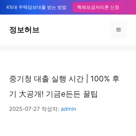
컨
4%대 주택담보대출 받는 방법
특례보금자리론 신청
텐
츠
정보허브
메
로
뉴
건
너
뛰
중기청 대출 실행 시간 | 100% 후
기
기 大공개! 기금e든든 꿀팁
2025-07-27
작성자:
admin