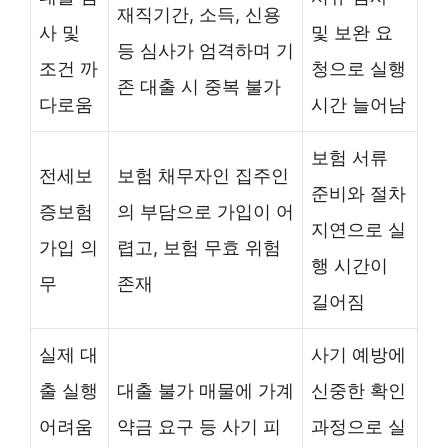
재직기간, 소득, 신용
사 및
및 보완 요
등 심사가 엄격하며 기
조건 까
청으로 실행
존 대출 시 중복 불가
다로움
시간 늘어남
보험 서류
전세보
보험 채무자인 집주인
준비와 절차
증보험
의 부담으로 가입이 어
지연으로 실
가입 의
렵고, 보험 무효 위험
행 시간이
무
존재
길어짐
실제 대
사기 예방에
출 실행
대출 불가 매물에 가계
신중한 확인
어려움
약금 요구 등 사기 피
과정으로 실