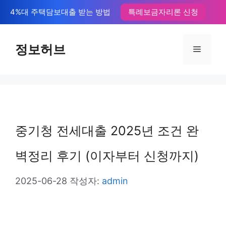
컨
4%대 주택담보대출 받는 방법
특례보금자리론 신청
텐
츠
정보허브
메
로
뉴
건
너
뛰
중기청 전세대출 2025년 조건 완
기
벽정리 후기 (이자부터 신청까지)
2025-06-28
작성자:
admin