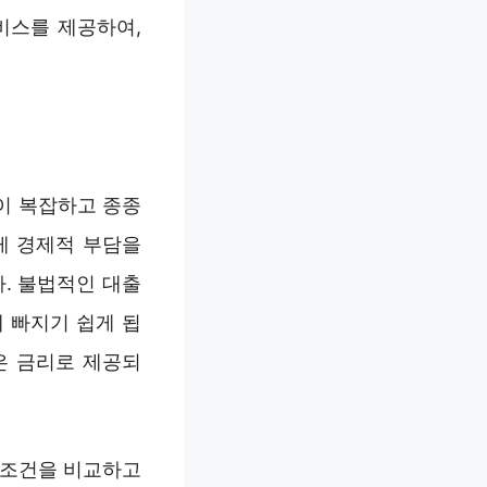
비스를 제공하여,
이 복잡하고 종종
게 경제적 부담을
. 불법적인 대출
 빠지기 쉽게 됩
은 금리로 제공되
 조건을 비교하고