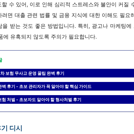
할 수 있어, 이로 인해 심리적 스트레스와 불안이 커질 
하려면 대출 관련 법률 및 금융 지식에 대한 이해도 필요하
담을 받는 것도 좋은 방법입니다. 특히, 광고나 마케팅에
상품에 유혹되지 않도록 주의가 필요합니다.
글
게차 보험 무사고 운영 꿀팁 완벽 후기
완벽 후기 - 초보 관리자가 꼭 알아야 할 핵심 가이드
보험 처벌 - 초보자도 알아야 할 형사처벌 후기
후기 디시