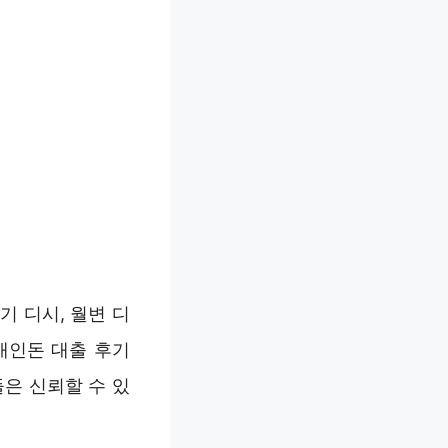
 디시, 월변 디
개인돈 대출 후기
은 신뢰할 수 있