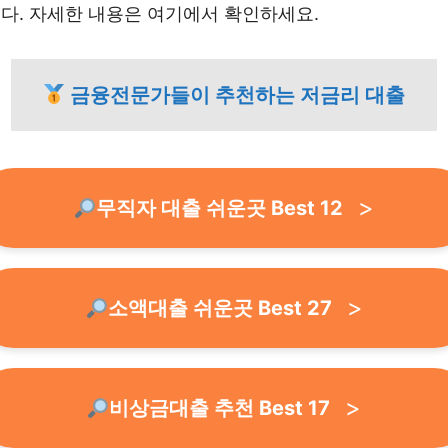
다. 자세한 내용은 여기에서 확인하세요.
금융전문가들이 추천하는 저금리 대출
무직자 대출 쉬운곳 Best 12
소액대출 쉬운곳 Best 27
비상금대출 추천 Best 17