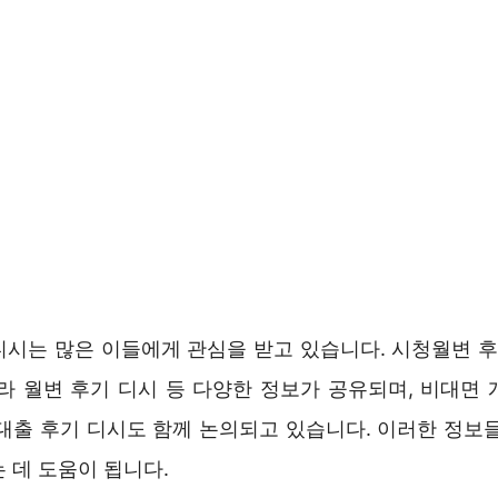
디시는 많은 이들에게 관심을 받고 있습니다. 시청월변 후기
나라 월변 후기 디시 등 다양한 정보가 공유되며, 비대면 
 대출 후기 디시도 함께 논의되고 있습니다. 이러한 정보들
 데 도움이 됩니다.