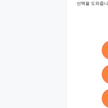
선택을 도와줍니