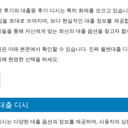
변 후기와 대출몽 후기 디시는 특히 화제를 모으고 있습니다
험을 토대로 쓰여지며, 보다 현실적인 대출 정보를 제공합
기들을 통해 자신에게 맞는 최선의 대출 옵션을 찾고자 합
용은 아래 본문에서 확인할 수 있습니다. 진짜 월변대출 
통해 현명한 선택을 하세요.
대출 디시
디시는 다양한 대출 옵션과 정보를 제공하며, 사용자의 상