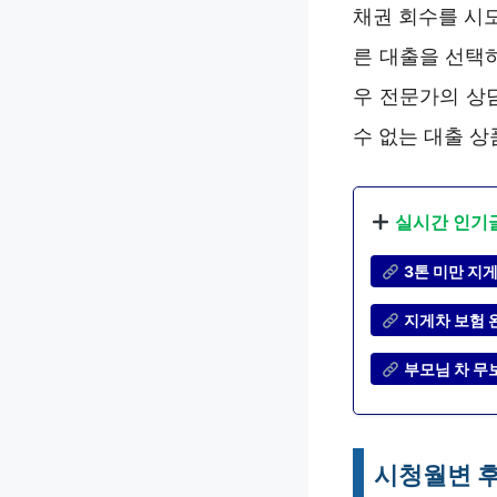
채권 회수를 시도
른 대출을 선택
우 전문가의 상
수 없는 대출 
실시간 인기
3톤 미만 지
지게차 보험 
부모님 차 무
시청월변 