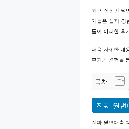
최근 직장인 월
기들은 실제 경
들이 이러한 후
더욱 자세한 내
후기와 경험을 
목차
진짜 월변
진짜 월변대출 