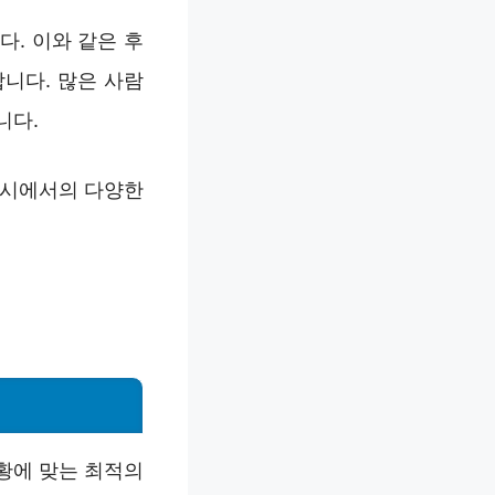
. 이와 같은 후
니다. 많은 사람
니다.
디시에서의 다양한
황에 맞는 최적의