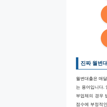
진짜 월변
월변대출은 매달
는 용어입니다.
부업체의 경우 
점수에 부정적인