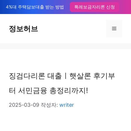
컨
4%대 주택담보대출 받는 방법
특례보금자리론 신청
텐
츠
정보허브
메
로
뉴
건
너
뛰
징검다리론 대출ㅣ햇살론 후기부
기
터 서민금융 총정리까지!
2025-03-09
작성자:
writer