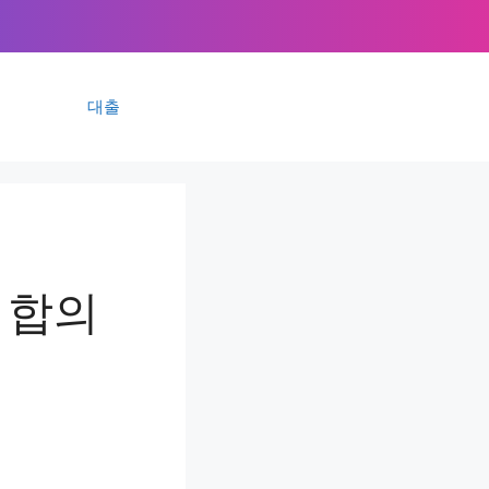
대출
 합의