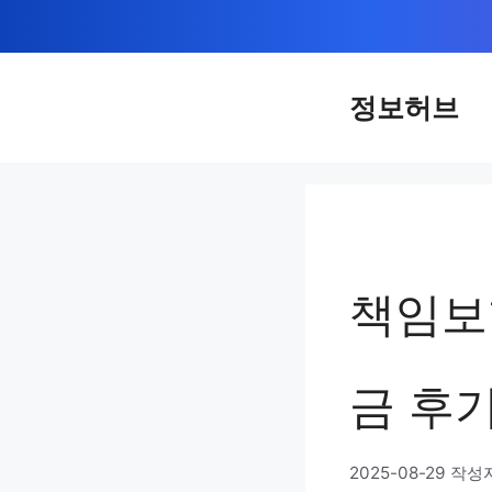
컨
텐
츠
정보허브
로
건
너
뛰
기
책임보
금 후기
2025-08-29
작성