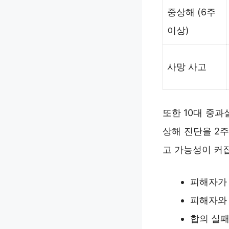
중상해 (6주
이상)
사망 사고
또한 10대 중
상해 진단을 2주
고 가능성이 커
피해자가 
피해자와 
합의 실패