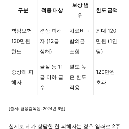
보상 범
구분
적용 대상
한도 금액
위
책임보험
경상 피해
치료비 +
최대 120
120만원
자 (12급
합의금
만원 (1인
한도
상해)
포함
당)
골절 등 11
별도 높
중상해 피
120만원
급 이하 급
은 한도
해자
초과
수
적용
[출처: 금융감독원, 2024년 6월]
실제로 제가 상담한 한 피해자는 경추 염좌로 2주