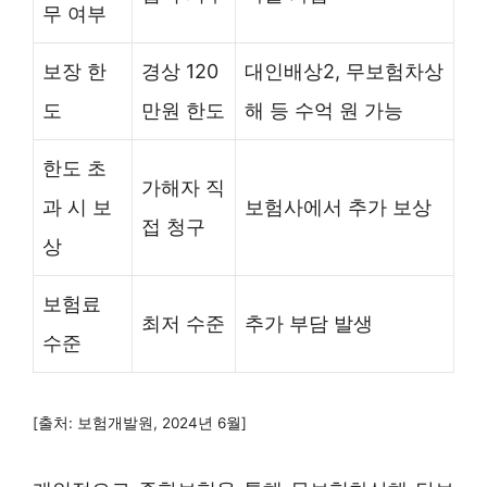
무 여부
보장 한
경상 120
대인배상2, 무보험차상
도
만원 한도
해 등 수억 원 가능
한도 초
가해자 직
과 시 보
보험사에서 추가 보상
접 청구
상
보험료
최저 수준
추가 부담 발생
수준
[출처: 보험개발원, 2024년 6월]