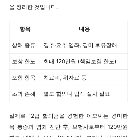
을 정리한 것입니다.
항목
내용
상해 종류
경추·요추 염좌, 경미 후유장해
보상 한도
최대 120만원 (책임보험 한도)
포함 항목
치료비, 위자료 등
초과 손해
별도 합의나 법적 절차 필요
실제로 12급 합의금을 경험한 이모씨는 경미한
목 통증과 염좌 진단 후, 보험사로부터 120만원