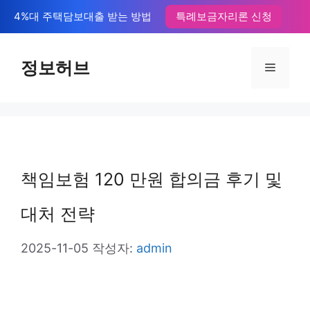
컨
4%대 주택담보대출 받는 방법
특례보금자리론 신청
텐
츠
정보허브
메
로
뉴
건
너
뛰
책임보험 120 만원 합의금 후기 및
기
대처 전략
2025-11-05
작성자:
admin