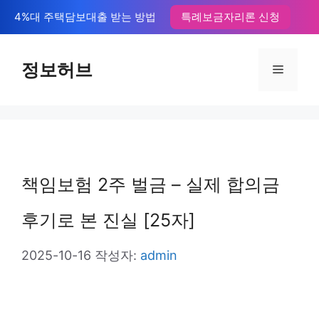
컨
4%대 주택담보대출 받는 방법
특례보금자리론 신청
텐
츠
정보허브
메
로
뉴
건
너
뛰
책임보험 2주 벌금 – 실제 합의금
기
후기로 본 진실 [25자]
2025-10-16
작성자:
admin