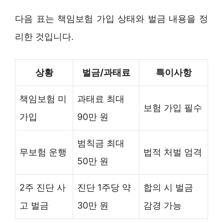
다음 표는 책임보험 가입 상태와 벌금 내용을 정
리한 것입니다.
상황
벌금/과태료
특이사항
책임보험 미
과태료 최대
보험 가입 필수
가입
90만 원
범칙금 최대
무보험 운행
법적 처벌 엄격
50만 원
2주 진단 사
진단 1주당 약
합의 시 벌금
고 벌금
30만 원
감경 가능