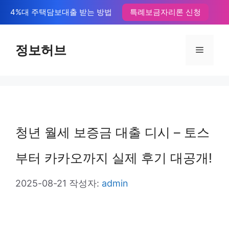
컨
4%대 주택담보대출 받는 방법
특례보금자리론 신청
텐
츠
정보허브
메
로
뉴
건
너
뛰
청년 월세 보증금 대출 디시 – 토스
기
부터 카카오까지 실제 후기 대공개!
2025-08-21
작성자:
admin