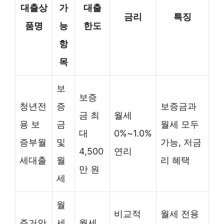
대출상
가
대출
금리
특징
품명
능
한도
항
목
보
보증
청년전
증
보증금과
금 최
월세
용 보
금
월세 모두
대
0%~1.0%
증부월
및
가능, 저금
4,500
연리
세대출
월
리 혜택
만 원
세
월
비교적
월세 전용
주거안
세
월세