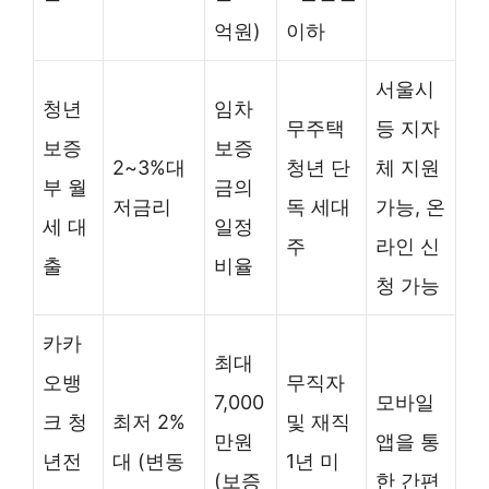
억원)
이하
서울시
청년
임차
무주택
등 지자
보증
보증
2~3%대
청년 단
체 지원
부 월
금의
저금리
독 세대
가능, 온
세 대
일정
주
라인 신
출
비율
청 가능
카카
최대
오뱅
무직자
7,000
모바일
크 청
최저 2%
및 재직
만원
앱을 통
년전
대 (변동
1년 미
(보증
한 간편