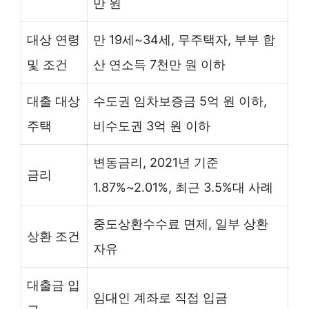
만 원
대상 연령
만 19세~34세, 무주택자, 부부 합
및 조건
산 연소득 7천만 원 이하
대출 대상
수도권 임차보증금 5억 원 이하,
주택
비수도권 3억 원 이하
변동금리, 2021년 기준
금리
1.87%~2.01%, 최근 3.5%대 사례
중도상환수수료 면제, 일부 상환
상환 조건
자유
대출금 입
임대인 계좌로 직접 입금