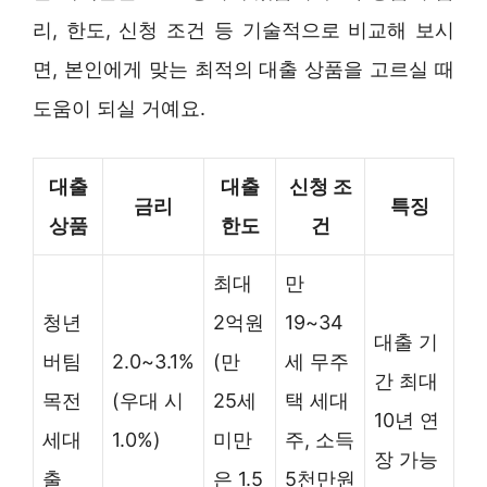
리, 한도, 신청 조건 등 기술적으로 비교해 보시
면, 본인에게 맞는 최적의 대출 상품을 고르실 때
도움이 되실 거예요.
대출
대출
신청 조
금리
특징
상품
한도
건
최대
만
청년
2억원
19~34
대출 기
버팀
2.0~3.1%
(만
세 무주
간 최대
목전
(우대 시
25세
택 세대
10년 연
세대
1.0%)
미만
주, 소득
장 가능
출
은 1.5
5천만원