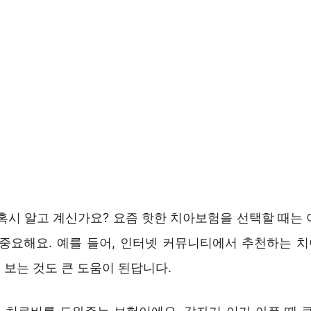
 혹시 알고 계신가요? 요즘 핫한 치아보험을 선택할 때는 
 중요해요. 예를 들어, 인터넷 커뮤니티에서 추천하는 
 보는 것도 큰 도움이 된답니다.