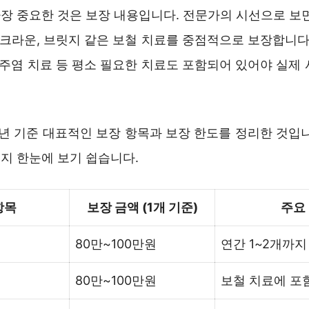
장 중요한 것은 보장 내용입니다. 전문가의 시선으로 보면
 크라운, 브릿지 같은 보철 치료를 중점적으로 보장합니다
치주염 치료 등 평소 필요한 치료도 포함되어 있어야 실제
5년 기준 대표적인 보장 항목과 보장 한도를 정리한 것입
지 한눈에 보기 쉽습니다.
항목
보장 금액 (1개 기준)
주요
80만~100만원
연간 1~2개까지
80만~100만원
보철 치료에 포