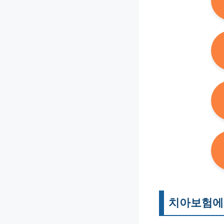
치아보험에서