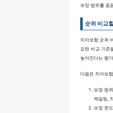
보장 범위를 꼼
순위 비교할
치아보험 순위 
요한 비교 기준
높아진다는 평가
다음은 치아보험
보장 범위
케일링, 
보장 한도