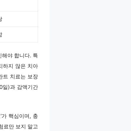
당
함
인해야 합니다. 특
치하지 않은 치아
란트 치료는 보장
90일)과 감액기간
가 핵심이며, 충
험료만 보지 말고