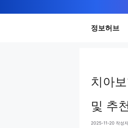
컨
텐
츠
정보허브
로
건
너
뛰
기
치아보험
및 추
2025-11-20
작성자