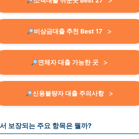
소액대출 쉬운곳 Best 27
비상금대출 추천 Best 17
연체자 대출 가능한 곳
신용불량자 대출 주의사항
 보장되는 주요 항목은 뭘까?