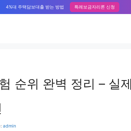
4%대 주택담보대출 받는 방법
특례보금자리론 신청
 순위 완벽 정리 – 실
천
:
admin