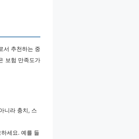
로서 추천하는 중
은 보험 만족도가
아니라 충치, 스
교하세요. 예를 들