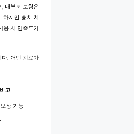
, 대부분 보험은
. 하지만 충치 치
 사용 시 만족도가
니다. 어떤 치료가
 비고
 보장 가능
함