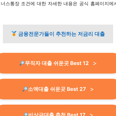
너스통장 조건에 대한 자세한 내용은 공식 홈페이지에
금융전문가들이 추천하는 저금리 대출
무직자 대출 쉬운곳 Best 12
소액대출 쉬운곳 Best 27
비상금대출 추천 Best 17