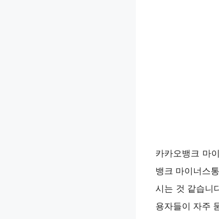
카카오뱅크 마이
뱅크 마이너스통
시는 것 같습니
용자들이 자주 