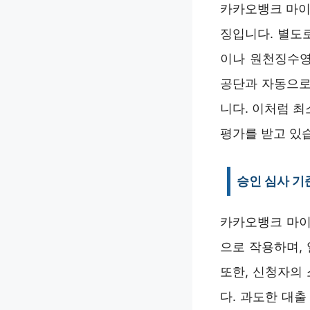
카카오뱅크 마이
징입니다. 별도
이나 원천징수영
공단과 자동으로
니다. 이처럼 
평가를 받고 있
승인 심사 기
카카오뱅크 마이
으로 작용하며,
또한, 신청자의 
다. 과도한 대출