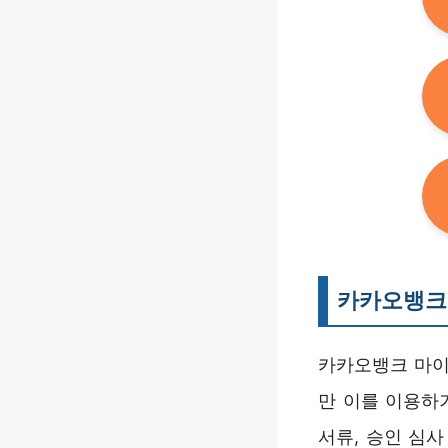
카카오뱅크
카카오뱅크 마이
만 이를 이용하
서류, 승인 심