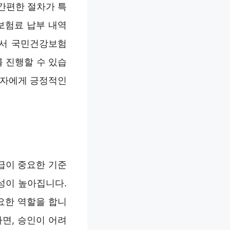
간편한 절차가 특
보험료 납부 내역
에서 국민건강보험
 진행할 수 있습
용자에게 긍정적인
급이 중요한 기준
성이 높아집니다.
중요한 역할을 합니
다면, 승인이 어려