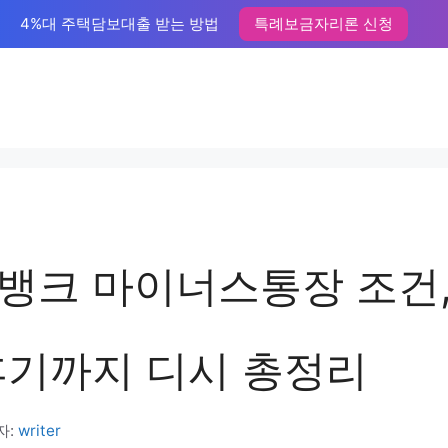
4%대 주택담보대출 받는 방법
특례보금자리론 신청
뱅크 마이너스통장 조건,
후기까지 디시 총정리
자:
writer