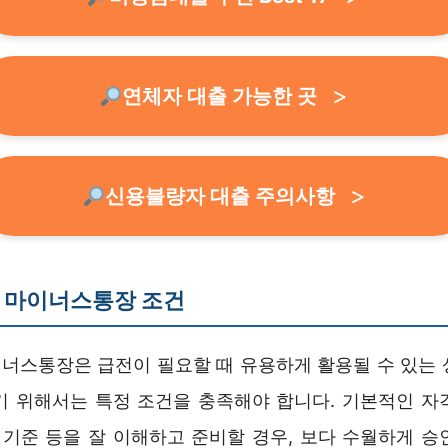
연체자 대출 가능한 곳
신용불량자 대출 주의사항
 마이너스통장 조건
너스통장은 급전이 필요할 때 유용하게 활용될 수 있는 
기 위해서는 특정 조건을 충족해야 합니다. 기본적인 자
사 기준 등을 잘 이해하고 준비할 경우, 보다 수월하게 승