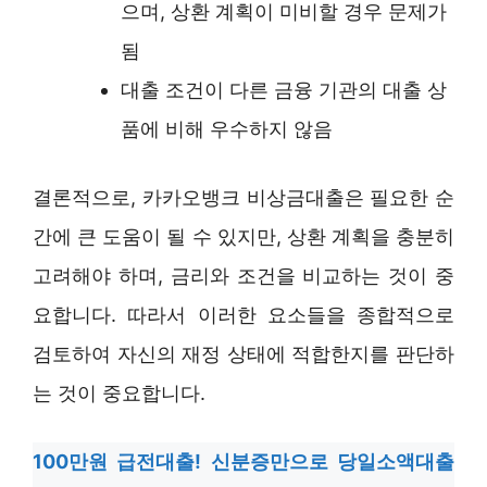
으며, 상환 계획이 미비할 경우 문제가
됨
대출 조건이 다른 금융 기관의 대출 상
품에 비해 우수하지 않음
결론적으로, 카카오뱅크 비상금대출은 필요한 순
간에 큰 도움이 될 수 있지만, 상환 계획을 충분히
고려해야 하며, 금리와 조건을 비교하는 것이 중
요합니다. 따라서 이러한 요소들을 종합적으로
검토하여 자신의 재정 상태에 적합한지를 판단하
는 것이 중요합니다.
100만원 급전대출! 신분증만으로 당일소액대출