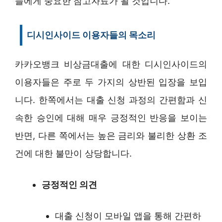
들에게 중요한 참고자료가 될 것입니다.
디시인사이드 이용자들의 목소리
카카오뱅크 비상금대출에 대한 디시인사이드의
이용자들은 주로 두 가지의 상반된 입장을 보입
니다. 한쪽에서는 대출 신청 과정의 간편함과 신
속한 승인에 대해 매우 긍정적인 반응을 보이는
반면, 다른 쪽에서는 높은 금리와 불리한 상환 조
건에 대한 불만이 상당합니다.
긍정적인 의견
대출 신청이 모바일 앱을 통해 간편하