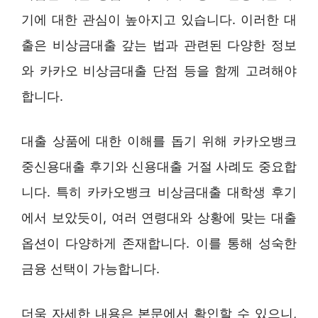
기에 대한 관심이 높아지고 있습니다. 이러한 대
출은 비상금대출 갚는 법과 관련된 다양한 정보
와 카카오 비상금대출 단점 등을 함께 고려해야
합니다.
대출 상품에 대한 이해를 돕기 위해 카카오뱅크
중신용대출 후기와 신용대출 거절 사례도 중요합
니다. 특히 카카오뱅크 비상금대출 대학생 후기
에서 보았듯이, 여러 연령대와 상황에 맞는 대출
옵션이 다양하게 존재합니다. 이를 통해 성숙한
금융 선택이 가능합니다.
더욱 자세한 내용은 본문에서 확인할 수 있으니,