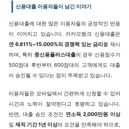
신용대출 이용자들이 남긴 이야기
신용대출에 대한 많은 이용자들의 긍정적인 반응
이 이어지고 있습니다. 카카오뱅크 신용대출은
연 6.811%~15.000%의 경쟁력 있는 금리
를 제시
하며, 특히
중신용플러스대출
의 경우 신용점수가
500점대 후반부터 600점대의 고객에게도 대출
이 승인될 수 있다는 점이 주목받고 있습니다.
이용자들은 모바일에서 간편하게 신청할 수 있어
시간과 노력이 절약된다고 호평하고 있습니다.
반면, 대출 승인 조건인
연소득 2,000만원 이상
및
재직 기간 1년 이상
의 요건을 만족해야 하므로,