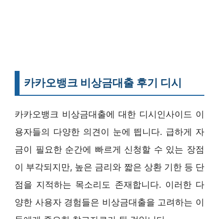
카카오뱅크 비상금대출 후기 디시
카카오뱅크 비상금대출에 대한 디시인사이드 이
용자들의 다양한 의견이 눈에 띕니다. 급하게 자
금이 필요한 순간에 빠르게 신청할 수 있는 장점
이 부각되지만, 높은 금리와 짧은 상환 기한 등 단
점을 지적하는 목소리도 존재합니다. 이러한 다
양한 사용자 경험들은 비상금대출을 고려하는 이