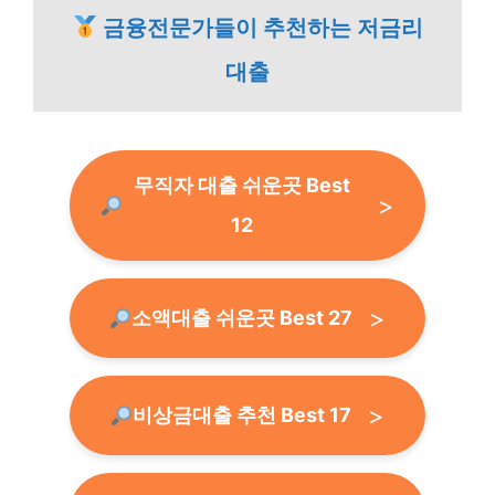
금융전문가들이 추천하는 저금리
대출
무직자 대출 쉬운곳 Best
12
소액대출 쉬운곳 Best 27
비상금대출 추천 Best 17