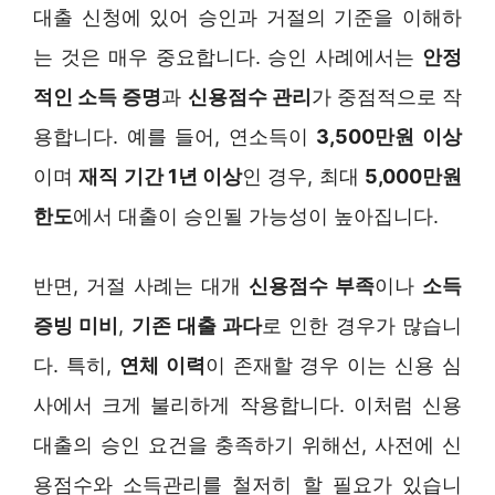
대출 신청에 있어 승인과 거절의 기준을 이해하
는 것은 매우 중요합니다. 승인 사례에서는
안정
적인 소득 증명
과
신용점수 관리
가 중점적으로 작
용합니다. 예를 들어, 연소득이
3,500만원 이상
이며
재직 기간 1년 이상
인 경우, 최대
5,000만원
한도
에서 대출이 승인될 가능성이 높아집니다.
반면, 거절 사례는 대개
신용점수 부족
이나
소득
증빙 미비
,
기존 대출 과다
로 인한 경우가 많습니
다. 특히,
연체 이력
이 존재할 경우 이는 신용 심
사에서 크게 불리하게 작용합니다. 이처럼 신용
대출의 승인 요건을 충족하기 위해선, 사전에 신
용점수와 소득관리를 철저히 할 필요가 있습니