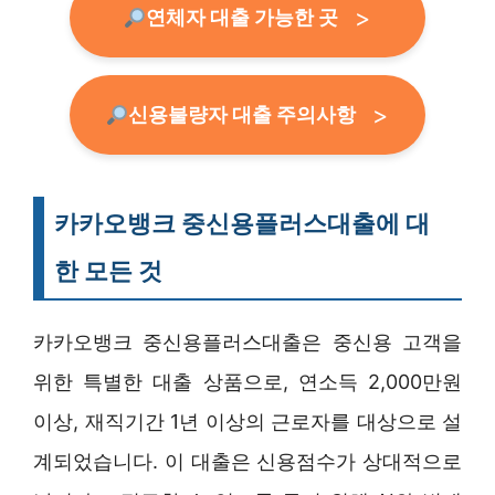
연체자 대출 가능한 곳
신용불량자 대출 주의사항
카카오뱅크 중신용플러스대출에 대
한 모든 것
카카오뱅크 중신용플러스대출은 중신용 고객을
위한 특별한 대출 상품으로, 연소득 2,000만원
이상, 재직기간 1년 이상의 근로자를 대상으로 설
계되었습니다. 이 대출은 신용점수가 상대적으로