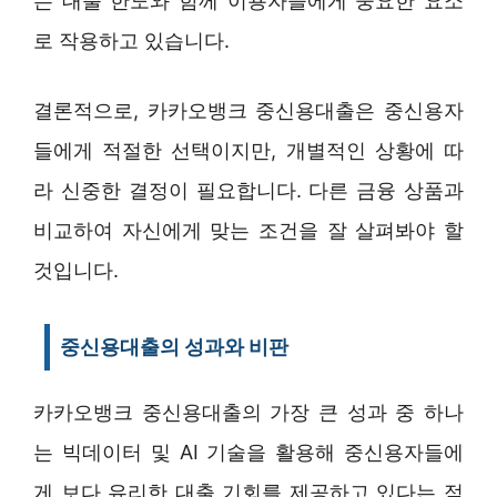
는 대출 한도와 함께 이용자들에게 중요한 요소
로 작용하고 있습니다.
결론적으로, 카카오뱅크 중신용대출은 중신용자
들에게 적절한 선택이지만, 개별적인 상황에 따
라 신중한 결정이 필요합니다. 다른 금융 상품과
비교하여 자신에게 맞는 조건을 잘 살펴봐야 할
것입니다.
중신용대출의 성과와 비판
카카오뱅크 중신용대출의 가장 큰 성과 중 하나
는 빅데이터 및 AI 기술을 활용해 중신용자들에
게 보다 유리한 대출 기회를 제공하고 있다는 점