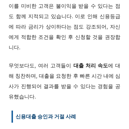
이를 미비한 고객은 불이익을 받을 수 있다는 점
도 함께 지적되고 있습니다. 이로 인해 신용등급
에 따라 금리가 상이하다는 점도 강조되어, 자신
에게 적합한 조건을 확인 후 신청할 것을 권장합
니다.
무엇보다도, 여러 고객들이
대출 처리 속도
에 대
해 칭찬하며, 대출을 요청한 후 빠른 시간 내에 심
사가 진행되어 결과를 받을 수 있다는 경험을 공
유했습니다.
신용대출 승인과 거절 사례