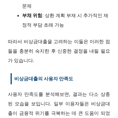
문제
부채 위험
: 상환 계획 부재 시 추가적인 재
정적 부담 초래 가능
따라서 비상금대출을 고려하는 이들은 이러한 점
들을 충분히 숙지한 후 신중한 결정을 내릴 필요
가 있습니다.
비상금대출의 사용자 만족도
사용자 만족도를 분석해보면, 결과는 다소 상충
된 모습을 보입니다. 일부 이용자들은 비상금대
출이 금융적 위기를 극복하는 데 큰 도움이 되었