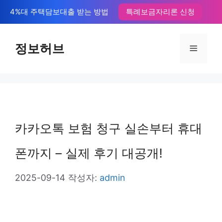
컨
4%대 주택담보대출 받는 방법
특례보금자리론 신청
텐
츠
정보허브
메
로
뉴
건
너
뛰
카카오톡 보험 청구 실손부터 휴대
기
폰까지 – 실제 후기 대공개!
2025-09-14
작성자:
admin