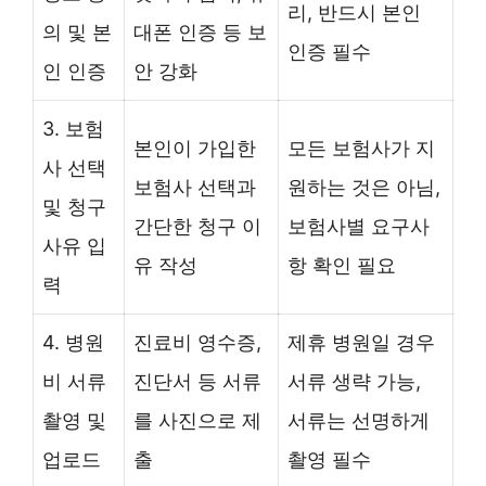
리, 반드시 본인
의 및 본
대폰 인증 등 보
인증 필수
인 인증
안 강화
3. 보험
본인이 가입한
모든 보험사가 지
사 선택
보험사 선택과
원하는 것은 아님,
및 청구
간단한 청구 이
보험사별 요구사
사유 입
유 작성
항 확인 필요
력
4. 병원
진료비 영수증,
제휴 병원일 경우
비 서류
진단서 등 서류
서류 생략 가능,
촬영 및
를 사진으로 제
서류는 선명하게
업로드
출
촬영 필수