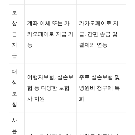
보
상
계좌 이체 또는 카
카카오페이로 지
금
카오페이로 지급 가
급, 간편 송금 및
지
능
결제와 연동
급
대
여행자보험, 실손보
주로 실손보험 및
상
험 등 다양한 보험
병원비 청구에 특
보
사 지원
화
험
사
용