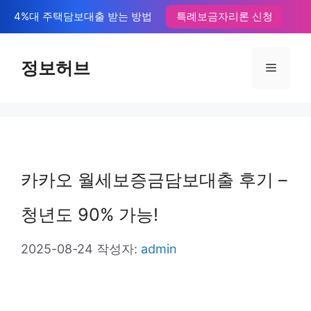
컨
4%대 주택담보대출 받는 방법
특례보금자리론 신청
텐
츠
정보허브
메
로
뉴
건
너
뛰
카카오 월세보증금담보대출 후기 –
기
청년도 90% 가능!
2025-08-24
작성자:
admin