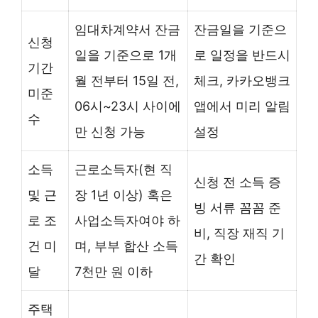
임대차계약서 잔금
잔금일을 기준으
신청
일을 기준으로 1개
로 일정을 반드시
기간
월 전부터 15일 전,
체크, 카카오뱅크
미준
06시~23시 사이에
앱에서 미리 알림
수
만 신청 가능
설정
소득
근로소득자(현 직
신청 전 소득 증
및 근
장 1년 이상) 혹은
빙 서류 꼼꼼 준
로 조
사업소득자여야 하
비, 직장 재직 기
건 미
며, 부부 합산 소득
간 확인
달
7천만 원 이하
주택