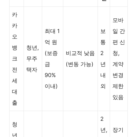
카
모바
카
최대 1
보
일 간
오
억 원
통
편 신
뱅
청년,
(보증
비교적 낮음
2
청,
크
무주
금
(변동 가능)
년
계약
전
택자
90%
내
변경
세
이내)
외
제한
대
있음
출
2
청
년,
장기
년