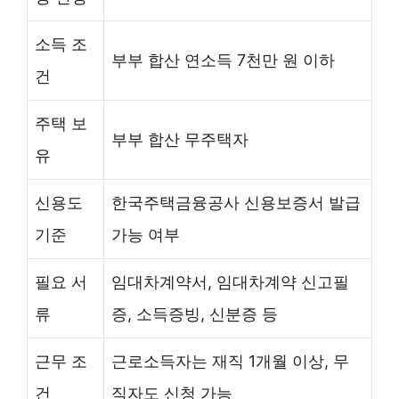
소득 조
부부 합산 연소득 7천만 원 이하
건
주택 보
부부 합산 무주택자
유
신용도
한국주택금융공사 신용보증서 발급
기준
가능 여부
필요 서
임대차계약서, 임대차계약 신고필
류
증, 소득증빙, 신분증 등
근무 조
근로소득자는 재직 1개월 이상, 무
건
직자도 신청 가능