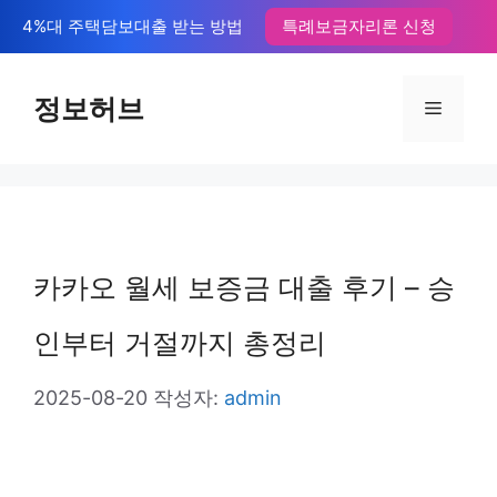
컨
4%대 주택담보대출 받는 방법
특례보금자리론 신청
텐
츠
정보허브
메
로
뉴
건
너
뛰
카카오 월세 보증금 대출 후기 – 승
기
인부터 거절까지 총정리
2025-08-20
작성자:
admin