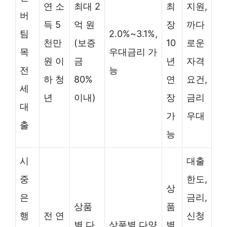
연 소
최대 2
최
지원,
버
득 5
억 원
장
까다
팀
2.0%~3.1%,
천만
(보증
10
로운
목
우대금리 가
원 이
금
년
자격
전
능
하 청
80%
연
요건,
세
년
이내)
장
금리
대
가
우대
출
능
시
대출
중
한도,
상
은
금리,
상품
품
행
전 연
신청
별 다
상품별 다양
별