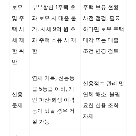
보유
부부합산 1주택 초
주택 보유 현황
및 주
과 보유 시 대출 불
사전 점검, 필요
택 시
가, 시세 9억 원 초
하다면 보유 주택
세 제
과 주택 소유 시 제
매각 또는 대출
한 위
한
조건 변경 검토
반
연체 기록, 신용등
신용점수 관리 및
급 5등급 이하, 개
신용
연체 해소, 불필
인 파산·회생 이력
문제
요한 신용 조회
등이 있을 경우 거
자제
절 가능