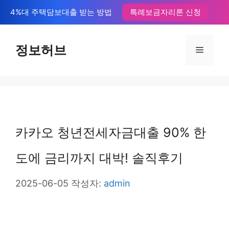
컨
4%대 주택담보대출 받는 방법
특례보금자리론 신청
텐
츠
정보허브
메
로
뉴
건
너
뛰
카카오 청년전세자금대출 90% 한
기
도에 금리까지 대박! 솔직후기
2025-06-05
작성자:
admin