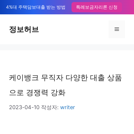
컨
4%대 주택담보대출 받는 방법
특례보금자리론 신청
텐
츠
정보허브
메
로
뉴
건
너
뛰
케이뱅크 무직자 다양한 대출 상품
기
으로 경쟁력 강화
2023-04-10
작성자:
writer