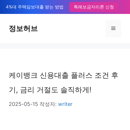
컨
4%대 주택담보대출 받는 방법
특례보금자리론 신청
텐
츠
정보허브
메
로
뉴
건
너
뛰
케이뱅크 신용대출 플러스 조건 후
기
기, 금리 거절도 솔직하게!
2025-05-15
작성자:
writer