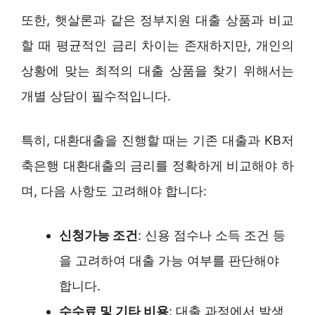
또한, 햇살론과 같은 정부지원 대출 상품과 비교
할 때 평균적인 금리 차이는 존재하지만, 개인의
상황에 맞는 최적의 대출 상품을 찾기 위해서는
개별 상담이 필수적입니다.
특히, 대환대출을 진행할 때는 기존 대출과 KB저
축은행 대환대출의 금리를 정확하게 비교해야 하
며, 다음 사항도 고려해야 합니다:
신청가능 조건
: 신용 점수나 소득 조건 등
을 고려하여 대출 가능 여부를 판단해야
합니다.
수수료 및 기타 비용
: 대출 과정에서 발생