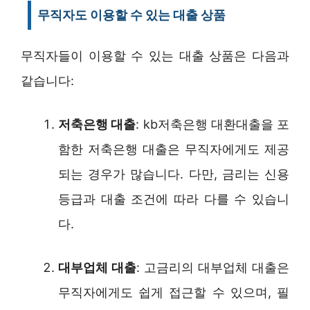
무직자도 이용할 수 있는 대출 상품
무직자들이 이용할 수 있는 대출 상품은 다음과
같습니다:
저축은행 대출
: kb저축은행 대환대출을 포
함한 저축은행 대출은 무직자에게도 제공
되는 경우가 많습니다. 다만, 금리는 신용
등급과 대출 조건에 따라 다를 수 있습니
다.
대부업체 대출
: 고금리의 대부업체 대출은
무직자에게도 쉽게 접근할 수 있으며, 필