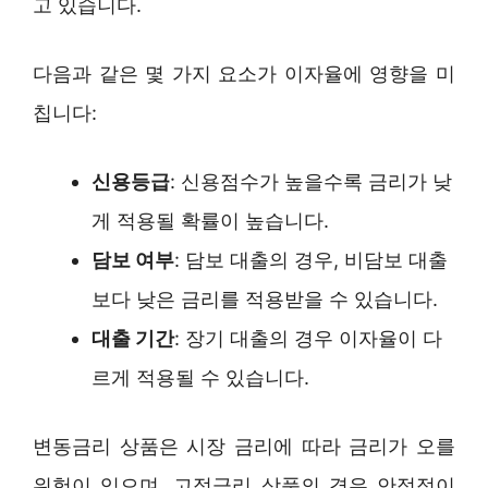
고 있습니다.
다음과 같은 몇 가지 요소가 이자율에 영향을 미
칩니다:
신용등급
: 신용점수가 높을수록 금리가 낮
게 적용될 확률이 높습니다.
담보 여부
: 담보 대출의 경우, 비담보 대출
보다 낮은 금리를 적용받을 수 있습니다.
대출 기간
: 장기 대출의 경우 이자율이 다
르게 적용될 수 있습니다.
변동금리 상품은 시장 금리에 따라 금리가 오를
위험이 있으며, 고정금리 상품의 경우 안정적이