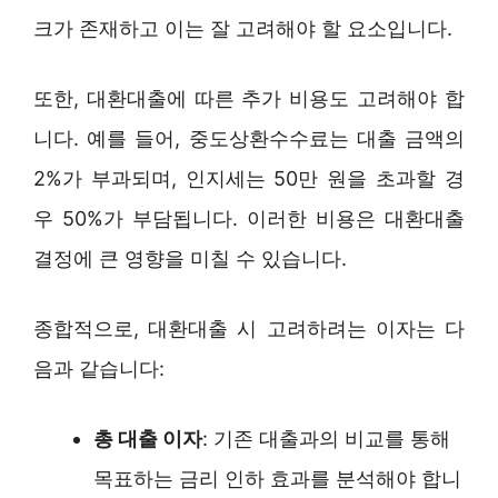
크가 존재하고 이는 잘 고려해야 할 요소입니다.
또한, 대환대출에 따른 추가 비용도 고려해야 합
니다. 예를 들어, 중도상환수수료는 대출 금액의
2%가 부과되며, 인지세는 50만 원을 초과할 경
우 50%가 부담됩니다. 이러한 비용은 대환대출
결정에 큰 영향을 미칠 수 있습니다.
종합적으로, 대환대출 시 고려하려는 이자는 다
음과 같습니다:
총 대출 이자
: 기존 대출과의 비교를 통해
목표하는 금리 인하 효과를 분석해야 합니