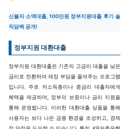
신불자 소액대출, 100만원 정부지원대출 후기 솔
직담백 공개!
정부지원 대환대출
정부지원 대환대출은 기존의 고금리 대출을 낮은
금리로 전환하여 재정 부담을 줄여주는 프로그램
입니다. 주로 저소득층이나 중금리 대출자에게
혜택을 제공하며, 정부의 보증이나 금리 지원을
통해 운영됩니다. 이러한 대환대출 상품을 통해
사용자는 보다 나은 금융 환경을 조성하고, 경제
적 안정을 도모할 수 있습니다. 특히, KB저축은행