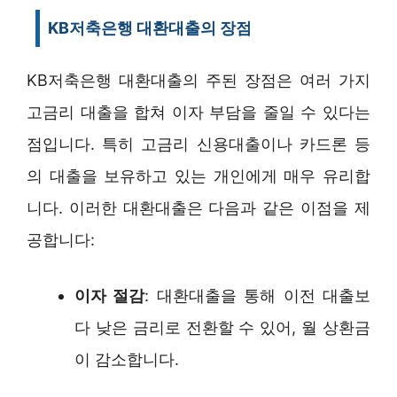
KB저축은행 대환대출의 장점
KB저축은행 대환대출의 주된 장점은 여러 가지
고금리 대출을 합쳐 이자 부담을 줄일 수 있다는
점입니다. 특히 고금리 신용대출이나 카드론 등
의 대출을 보유하고 있는 개인에게 매우 유리합
니다. 이러한 대환대출은 다음과 같은 이점을 제
공합니다:
이자 절감
: 대환대출을 통해 이전 대출보
다 낮은 금리로 전환할 수 있어, 월 상환금
이 감소합니다.