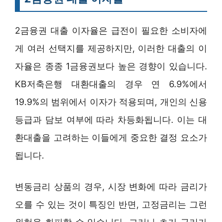
2금융권 대출 이자율은 급전이 필요한 소비자에
게 여러 선택지를 제공하지만, 이러한 대출의 이
자율은 종종 1금융권보다 높은 경향이 있습니다.
KB저축은행 대환대출의 경우 연 6.9%에서
19.9%의 범위에서 이자가 적용되며, 개인의 신용
등급과 담보 여부에 따라 차등화됩니다. 이는 대
환대출을 고려하는 이들에게 중요한 결정 요소가
됩니다.
변동금리 상품의 경우, 시장 변화에 따라 금리가
오를 수 있는 것이 특징인 반면, 고정금리는 그런