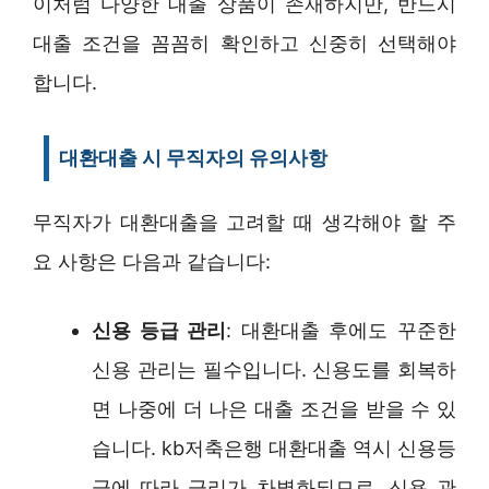
이처럼 다양한 대출 상품이 존재하지만, 반드시
대출 조건을 꼼꼼히 확인하고 신중히 선택해야
합니다.
대환대출 시 무직자의 유의사항
무직자가 대환대출을 고려할 때 생각해야 할 주
요 사항은 다음과 같습니다:
신용 등급 관리
: 대환대출 후에도 꾸준한
신용 관리는 필수입니다. 신용도를 회복하
면 나중에 더 나은 대출 조건을 받을 수 있
습니다. kb저축은행 대환대출 역시 신용등
급에 따라 금리가 차별화되므로, 신용 관