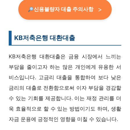
신용불량자 대출 주의사항
KB저축은행 대환대출
KB저축은행 대환대출은 금융 시장에서 느끼는
부담을 줄이고자 하는 많은 개인에게 유용한 서
비스입니다. 고금리 대출을 통합하여 보다 낮은
금리의 대출로 전환함으로써 이자 부담을 경감할
수 있는 기회를 제공합니다. 이는 재정 관리를 더
욱 효율적으로 할 수 있는 방법이기도 하며, 생활
자금 운용에 긍정적인 영향을 미칠 수 있습니다.