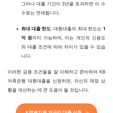
그러나 대출 기간이 3년을 초과하면 이 수
수료는 면제됩니다.
최대 대출 한도
: 대환대출의 최대 한도는
1
억 원
까지 가능하며, 이는 개인의 신용도
와 대출 조건에 따라 차이가 있을 수 있습
니다.
이러한 금융 조건들을 잘 이해하고 준비하여 KB
저축은행 대환대출을 신청하면, 자신의 재정 상
황을 개선하는 데 큰 도움이 될 것입니다.
정부지원 저금리 대출 신청