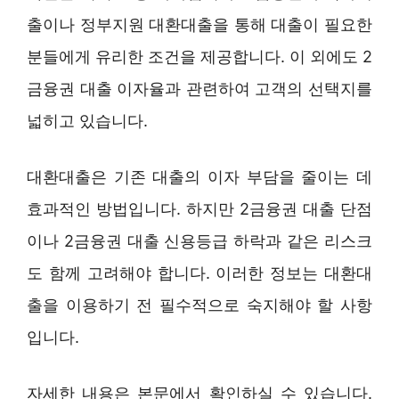
출이나 정부지원 대환대출을 통해 대출이 필요한
분들에게 유리한 조건을 제공합니다. 이 외에도 2
금융권 대출 이자율과 관련하여 고객의 선택지를
넓히고 있습니다.
대환대출은 기존 대출의 이자 부담을 줄이는 데
효과적인 방법입니다. 하지만 2금융권 대출 단점
이나 2금융권 대출 신용등급 하락과 같은 리스크
도 함께 고려해야 합니다. 이러한 정보는 대환대
출을 이용하기 전 필수적으로 숙지해야 할 사항
입니다.
자세한 내용은 본문에서 확인하실 수 있습니다.