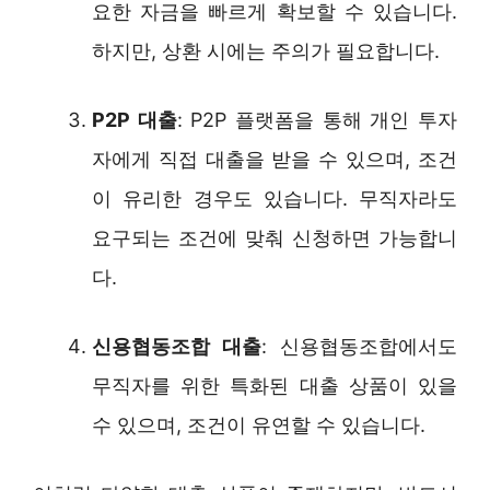
요한 자금을 빠르게 확보할 수 있습니다.
하지만, 상환 시에는 주의가 필요합니다.
P2P 대출
: P2P 플랫폼을 통해 개인 투자
자에게 직접 대출을 받을 수 있으며, 조건
이 유리한 경우도 있습니다. 무직자라도
요구되는 조건에 맞춰 신청하면 가능합니
다.
신용협동조합 대출
: 신용협동조합에서도
무직자를 위한 특화된 대출 상품이 있을
수 있으며, 조건이 유연할 수 있습니다.