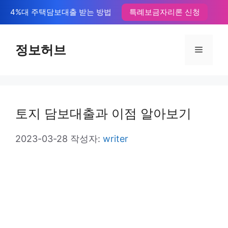
컨
4%대 주택담보대출 받는 방법
특례보금자리론 신청
텐
츠
정보허브
메
로
뉴
건
너
토지 담보대출과 이점 알아보기
뛰
기
2023-03-28
작성자:
writer