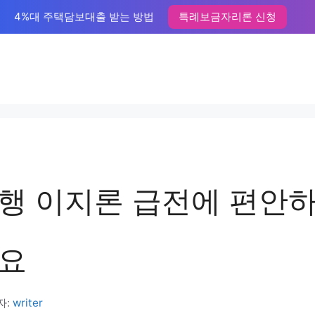
4%대 주택담보대출 받는 방법
특례보금자리론 신청
행 이지론 급전에 편안하
요
자:
writer