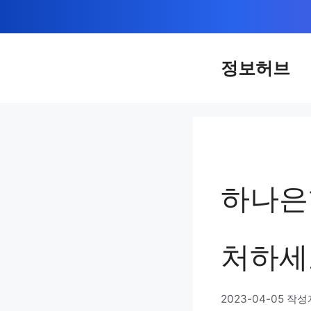
컨
텐
츠
정보허브
로
건
너
뛰
기
하나은
처하세
2023-04-05
작성