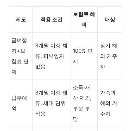
보험료 혜
제도
적용 조건
대상
택
급여정
3개월 이상 체
장기 해
지+보
100% 면
류, 피부양자
외 거주
험료 면
제
없음
자
제
소득·재
3개월 이상 체
가족과
납부예
산 제외,
류, 세대 단위
해외 거
외
부분 부
적용
주자
담