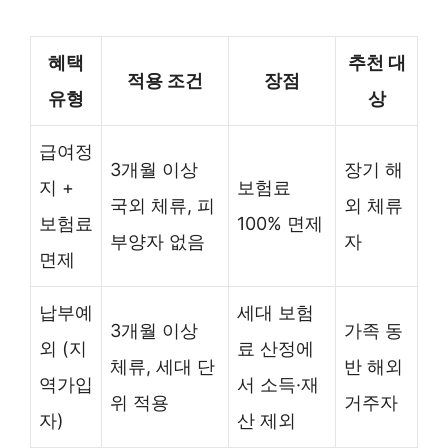
혜택
추천 대
적용 조건
장점
유형
상
급여정
3개월 이상
장기 해
지 +
보험료
국외 체류, 피
외 체류
보험료
100% 면제
부양자 없음
자
면제
납부예
세대 보험
3개월 이상
가족 동
외 (지
료 산정에
체류, 세대 단
반 해외
역가입
서 소득·재
위 적용
거주자
자)
산 제외