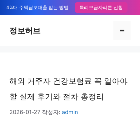
컨
4%대 주택담보대출 받는 방법
특례보금자리론 신청
텐
츠
정보허브
메
로
뉴
건
너
뛰
해외 거주자 건강보험료 꼭 알아야
기
할 실제 후기와 절차 총정리
2026-01-27
작성자:
admin