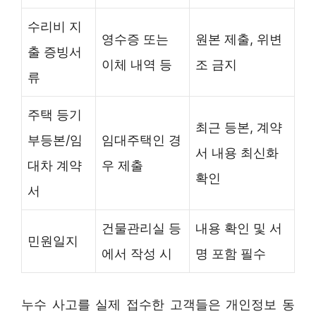
수리비 지
영수증 또는
원본 제출, 위변
출 증빙서
이체 내역 등
조 금지
류
주택 등기
최근 등본, 계약
부등본/임
임대주택인 경
서 내용 최신화
대차 계약
우 제출
확인
서
건물관리실 등
내용 확인 및 서
민원일지
에서 작성 시
명 포함 필수
누수 사고를 실제 접수한 고객들은 개인정보 동