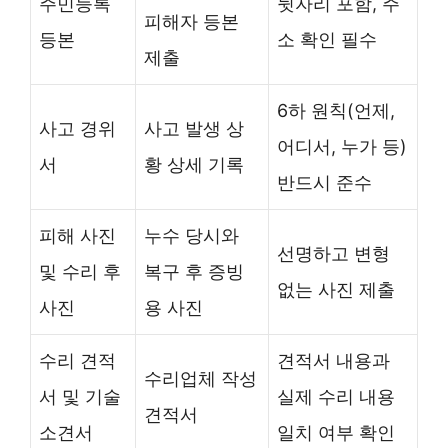
주민등록
뒷자리 포함, 주
피해자 등본
등본
소 확인 필수
제출
6하 원칙(언제,
사고 경위
사고 발생 상
어디서, 누가 등)
서
황 상세 기록
반드시 준수
피해 사진
누수 당시와
선명하고 변형
및 수리 후
복구 후 증빙
없는 사진 제출
사진
용 사진
수리 견적
견적서 내용과
수리업체 작성
서 및 기술
실제 수리 내용
견적서
소견서
일치 여부 확인