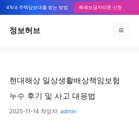
컨
4%대 주택담보대출 받는 방법
특례보금자리론 신청
텐
츠
정보허브
메
로
뉴
건
너
뛰
현대해상 일상생활배상책임보험
기
누수 후기 및 사고 대응법
2025-11-14
작성자:
admin