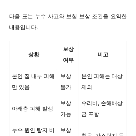
다음 표는 누수 사고와 보험 보상 조건을 요약한
내용입니다.
보상
상황
비고
여부
본인 집 내부 피해
보상
본인 피해는 대상
만 있음
불가
제외
보상
수리비, 손해배상
아래층 피해 발생
가능
금 포함
누수 원인 탐지 비
보상
청음, 가스탐지 등