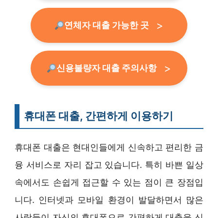
연체자 대출 가능한 곳
신용불량자 대출 주의사항
휴대폰 대출, 간편하게 이용하기
휴대폰 대출은 현대인들에게 신속하고 편리한 금
융 서비스로 자리 잡고 있습니다. 특히 바쁜 일상
속에서도 손쉽게 접근할 수 있는 점이 큰 장점입
니다. 인터넷과 모바일 환경이 발달하면서 많은
사람들이 자신의 휴대폰으로 간편하게 대출을 신