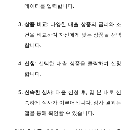
데이터를 입력합니다.
상품 비교
: 다양한 대출 상품의 금리와 조
건을 비교하여 자신에게 맞는 상품을 선택
합니다.
신청
: 선택한 대출 상품을 클릭하여 신청
합니다.
신속한 심사
: 대출 신청 후, 몇 분 내로 신
속하게 심사가 이루어집니다. 심사 결과는
앱을 통해 확인할 수 있습니다.