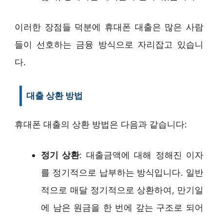
이러한 장점들 덕분에 휴대폰 대출은 많은 사람
들이 선호하는 금융 방식으로 자리잡고 있습니
다.
대출 상환 방법
휴대폰 대출의 상환 방법은 다음과 같습니다:
정기 상환
: 대출금액에 대해 정해진 이자
를 정기적으로 납부하는 방식입니다. 일반
적으로 매달 정기적으로 상환하여, 만기일
에 남은 원금을 한 번에 갚는 구조로 되어