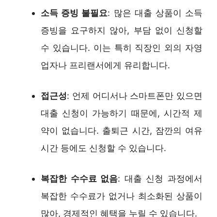
소득 증빙 불필요
: 많은 대출 상품이 소득
증빙을 요구하지 않아, 부담 없이 신청할
수 있습니다. 이는 특히 직장인 외의 자영
업자나 프리랜서에게 유리합니다.
접근성
: 언제 어디서나 스마트폰만 있으면
대출 신청이 가능하기 때문에, 시간적 제
약이 없습니다. 출퇴근 시간, 잠깐의 여유
시간 등에도 신청할 수 있습니다.
복잡한 수수료 없음
: 대출 신청 과정에서
복잡한 수수료가 없거나 최소화된 상품이
많아, 경제적인 혜택을 누릴 수 있습니다.