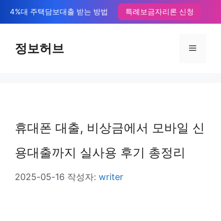
컨
4%대 주택담보대출 받는 방법
특례보금자리론 신청
텐
츠
정보허브
메
로
뉴
건
너
뛰
휴대폰 대출, 비상금에서 모바일 신
기
용대출까지 실사용 후기 총정리
2025-05-16
작성자:
writer