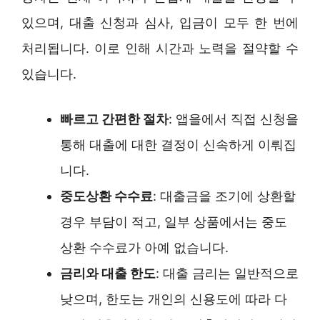
있으며, 대출 신청과 심사, 입금이 모두 한 번에
처리됩니다. 이로 인해 시간과 노력을 절약할 수
있습니다.
빠르고 간편한 절차
: 앱을에서 직접 신청을
통해 대출에 대한 결정이 신속하게 이뤄집
니다.
중도상환 수수료
: 대출금을 조기에 상환할
경우 부담이 적고, 일부 상품에서는 중도
상환 수수료가 아예 없습니다.
금리와 대출 한도
: 대출 금리는 일반적으로
낮으며, 한도는 개인의 신용도에 따라 다