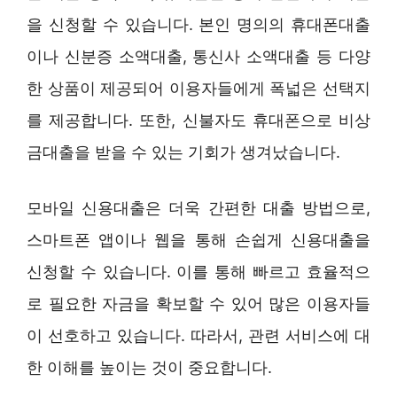
을 신청할 수 있습니다. 본인 명의의 휴대폰대출
이나 신분증 소액대출, 통신사 소액대출 등 다양
한 상품이 제공되어 이용자들에게 폭넓은 선택지
를 제공합니다. 또한, 신불자도 휴대폰으로 비상
금대출을 받을 수 있는 기회가 생겨났습니다.
모바일 신용대출은 더욱 간편한 대출 방법으로,
스마트폰 앱이나 웹을 통해 손쉽게 신용대출을
신청할 수 있습니다. 이를 통해 빠르고 효율적으
로 필요한 자금을 확보할 수 있어 많은 이용자들
이 선호하고 있습니다. 따라서, 관련 서비스에 대
한 이해를 높이는 것이 중요합니다.