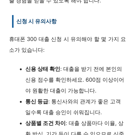
출 경험을 얻을 수 있도록 해야 합니다.
신청 시 유의사항
휴대폰 300 대출 신청 시 유의해야 할 몇 가지 요
소가 있습니다:
신용 상태 확인
: 대출을 받기 전에 본인의
신용 점수를 확인하세요. 600점 이상이어
야 원활한 대출이 가능합니다.
통신 등급
: 통신사와의 관계가 좋은 고객
일수록 대출 승인이 쉬워집니다.
상품별 조건 차이
: 대출 상품마다 이율, 상
환 방식, 기간 등이 다를 수 있으므로 신중