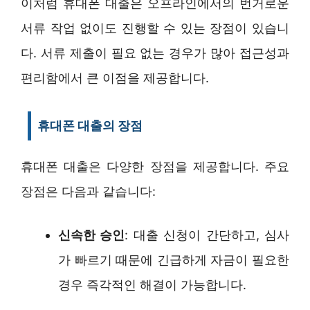
이처럼 휴대폰 대출은 오프라인에서의 번거로운
서류 작업 없이도 진행할 수 있는 장점이 있습니
다. 서류 제출이 필요 없는 경우가 많아 접근성과
편리함에서 큰 이점을 제공합니다.
휴대폰 대출의 장점
휴대폰 대출은 다양한 장점을 제공합니다. 주요
장점은 다음과 같습니다:
신속한 승인
: 대출 신청이 간단하고, 심사
가 빠르기 때문에 긴급하게 자금이 필요한
경우 즉각적인 해결이 가능합니다.