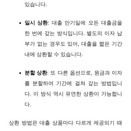
있습니다.
일시 상환
: 대출 만기일에 모든 대출금을
한 번에 갚는 방식입니다. 별도의 이자 납
부가 없는 경우도 있어, 대출을 짧은 기간
내에 상환할 수 있습니다.
분할 상환
: 또 다른 옵션으로, 원금과 이자
를 분할하여 기간에 걸쳐 갚는 방법입니
다. 이 방식 역시 유연한 상환이 가능합니
다.
상환 방법은 대출 상품마다 다르게 제공되기 때