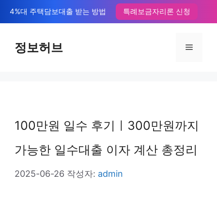
컨
4%대 주택담보대출 받는 방법
특례보금자리론 신청
텐
츠
정보허브
메
로
뉴
건
너
뛰
100만원 일수 후기ㅣ300만원까지
기
가능한 일수대출 이자 계산 총정리
2025-06-26
작성자:
admin