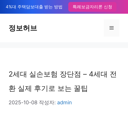
컨
4%대 주택담보대출 받는 방법
특례보금자리론 신청
텐
츠
정보허브
메
로
뉴
건
너
뛰
2세대 실손보험 장단점 – 4세대 전
기
환 실제 후기로 보는 꿀팁
2025-10-08
작성자:
admin