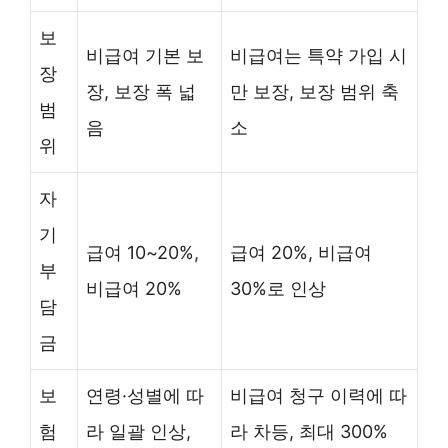
보
비급여 기본 보
비급여는 특약 가입 시
장
장, 보장 폭 넓
만 보장, 보장 범위 축
범
음
소
위
자
기
급여 10~20%,
급여 20%, 비급여
부
비급여 20%
30%로 인상
담
금
보
연령·성별에 따
비급여 청구 이력에 따
험
라 일괄 인상,
라 차등, 최대 300%