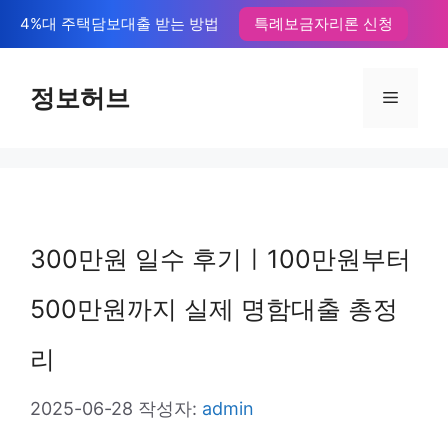
컨
4%대 주택담보대출 받는 방법
특례보금자리론 신청
텐
츠
정보허브
메
로
뉴
건
너
뛰
300만원 일수 후기ㅣ100만원부터
기
500만원까지 실제 명함대출 총정
리
2025-06-28
작성자:
admin