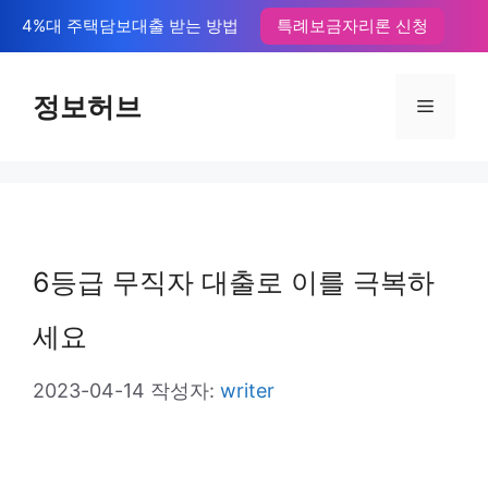
컨
4%대 주택담보대출 받는 방법
특례보금자리론 신청
텐
츠
정보허브
메
로
뉴
건
너
뛰
6등급 무직자 대출로 이를 극복하
기
세요
2023-04-14
작성자:
writer