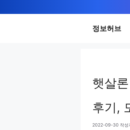
컨
텐
츠
정보허브
로
건
너
뛰
기
햇살론 
후기,
2022-09-30
작성