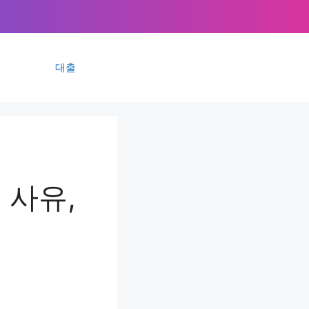
대출
 사유,