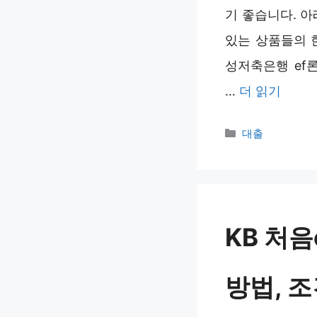
기 좋습니다. 
있는 상품들의 
성저축은행 ef론
…
더 읽기
카
대출
테
고
리
KB 처음
방법, 조