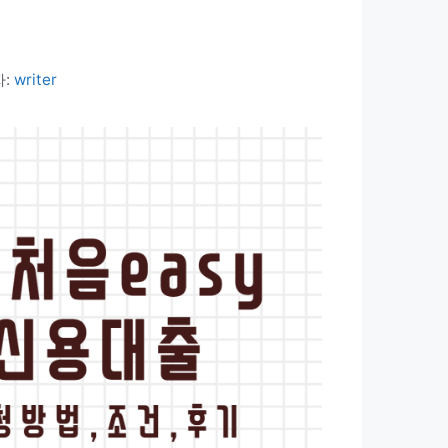
자:
writer