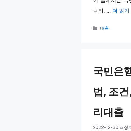
이 글에서는 국민
금리, …
더 읽기
카
대출
테
고
리
국민은행
법, 조건
리대출
2022-12-30
작성