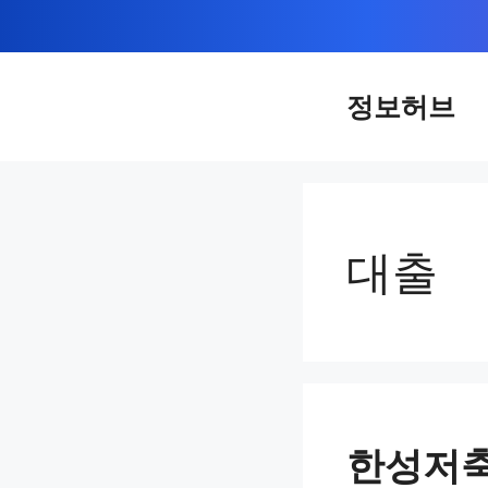
컨
텐
츠
정보허브
로
건
너
뛰
대출
기
한성저축