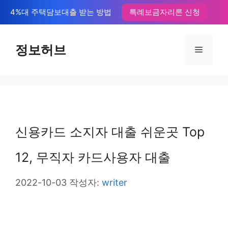
컨
4%대 주택담보대출 받는 방법
특례보금자리론 신청
텐
츠
정보허브
메
로
뉴
건
너
뛰
신용카드 소지자 대출 쉬운곳 Top
기
12, 무직자 카드사용자 대출
2022-10-03
작성자:
writer