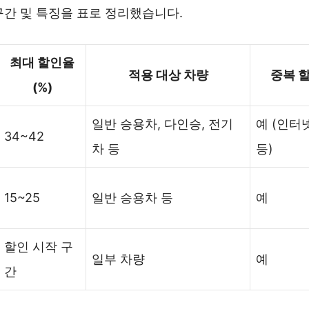
구간 및 특징을 표로 정리했습니다.
최대 할인율
적용 대상 차량
중복 
(%)
일반 승용차, 다인승, 전기
예 (인터
34~42
차 등
등)
15~25
일반 승용차 등
예
할인 시작 구
일부 차량
예
간