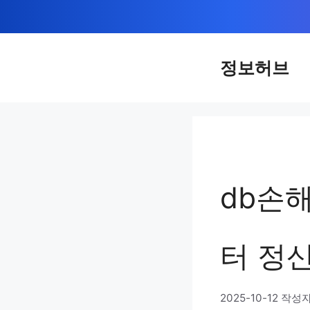
컨
텐
츠
정보허브
로
건
너
뛰
기
db손
터 정
2025-10-12
작성자