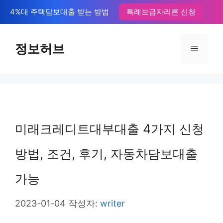
컨
4%대 주택담보대출 받는 방법
특례보금자리론 신청
텐
츠
정보허브
메
로
뉴
건
너
뛰
미래크레디트대부대출 4가지 신청
기
방법, 조건, 후기, 자동차담보대출
가능
2023-01-04
작성자:
writer