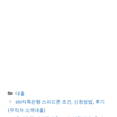
카
대출
테
sbi저축은행 스피드론 조건, 신청방법, 후기
고
(무직자 소액대출)
리