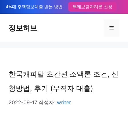
컨
4%대 주택담보대출 받는 방법
특례보금자리론 신청
텐
츠
정보허브
메
로
뉴
건
너
뛰
한국캐피탈 초간편 소액론 조건, 신
기
청방법, 후기 (무직자 대출)
2022-09-17
작성자:
writer