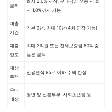
최저 2.0% 시작, 우대금리 적용 시 최
금리
저 1.0%까지 가능
대출
기본 2년, 최대 10년(4회 연장 가능)
기간
대출
최대 2억원 또는 전세보증금 80% 중
한도
낮은 금액
대상
전용면적 85㎡ 이하 주택 한정
주택
우대
청년 및 신혼부부, 사회초년생 등
대상