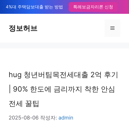
컨
4%대 주택담보대출 받는 방법
특례보금자리론 신청
텐
츠
정보허브
메
로
뉴
건
너
뛰
hug 청년버팀목전세대출 2억 후기
기
| 90% 한도에 금리까지 착한 안심
전세 꿀팁
2025-08-06
작성자:
admin