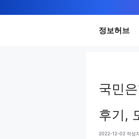
컨
텐
츠
정보허브
로
건
너
뛰
기
국민은
후기,
2022-12-02
작성자