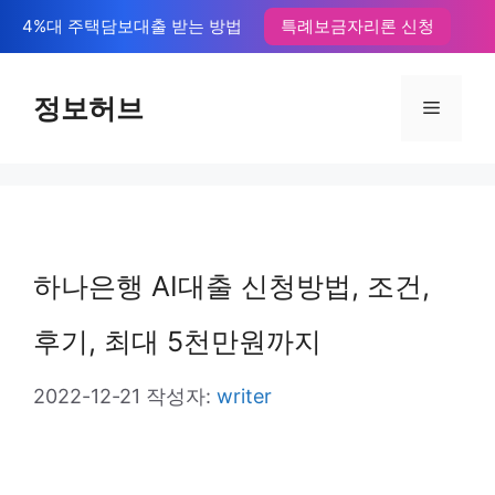
컨
4%대 주택담보대출 받는 방법
특례보금자리론 신청
텐
츠
정보허브
메
로
뉴
건
너
뛰
하나은행 AI대출 신청방법, 조건,
기
후기, 최대 5천만원까지
2022-12-21
작성자:
writer