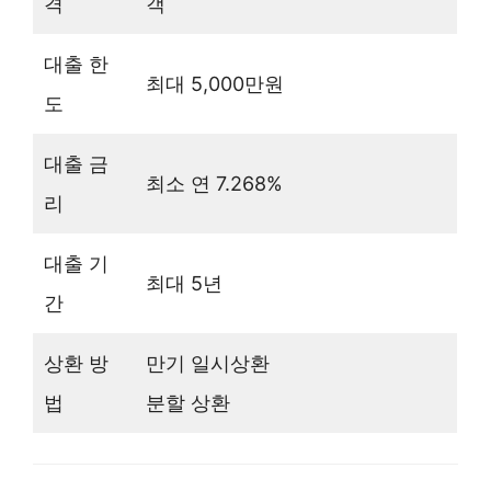
격
객
대출 한
최대 5,000만원
도
대출 금
최소 연 7.268%
리
대출 기
최대 5년
간
상환 방
만기 일시상환
법
분할 상환