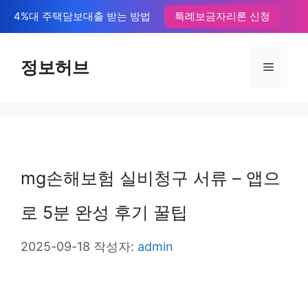
컨
4%대 주택담보대출 받는 방법
특례보금자리론 신청
텐
츠
정보허브
메
로
뉴
건
너
뛰
mg손해보험 실비청구 서류 – 앱으
기
로 5분 완성 후기 꿀팁
2025-09-18
작성자:
admin