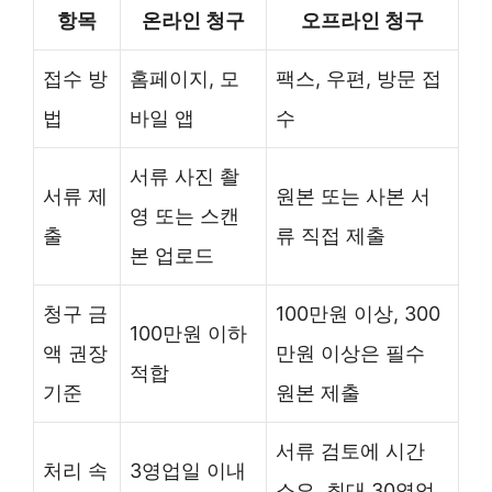
항목
온라인 청구
오프라인 청구
접수 방
홈페이지, 모
팩스, 우편, 방문 접
법
바일 앱
수
서류 사진 촬
서류 제
원본 또는 사본 서
영 또는 스캔
출
류 직접 제출
본 업로드
청구 금
100만원 이상, 300
100만원 이하
액 권장
만원 이상은 필수
적합
기준
원본 제출
서류 검토에 시간
처리 속
3영업일 이내
소요, 최대 30영업