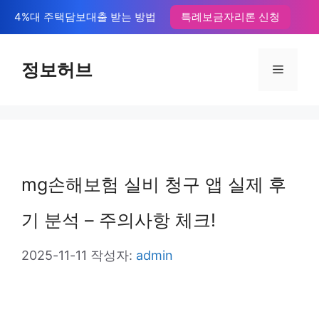
컨
4%대 주택담보대출 받는 방법
특례보금자리론 신청
텐
츠
정보허브
메
로
뉴
건
너
뛰
mg손해보험 실비 청구 앱 실제 후
기
기 분석 – 주의사항 체크!
2025-11-11
작성자:
admin