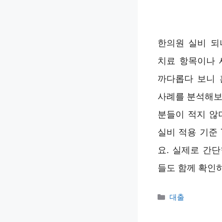
한의원 실비 되
치료 항목이나 
까다롭다 보니 
사례를 분석해보
분들이 적지 않
실비 적용 기준
요. 실제로 간
들도 함께 확인
카
대출
테
고