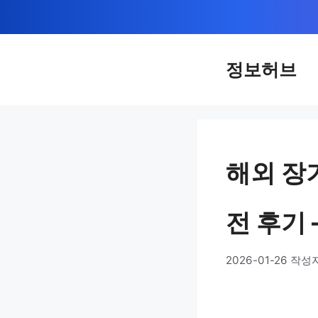
컨
텐
츠
정보허브
로
건
너
뛰
해외 장
기
전 후기 
2026-01-26
작성