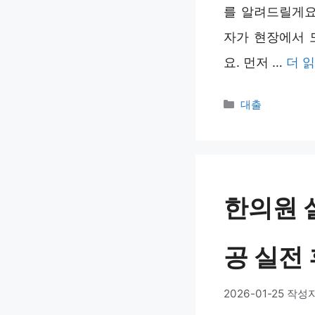
를 알려드릴게요
자가 현장에서 
요. 먼저 …
더 
카
대출
테
고
리
한의원 
공 실전
2026-01-25
작성자