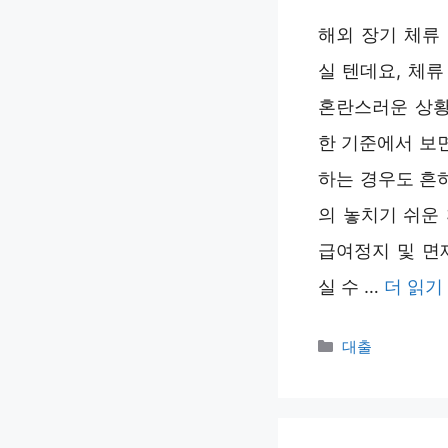
해외 장기 체류
실 텐데요, 체
혼란스러운 상황
한 기준에서 보
하는 경우도 흔하
의 놓치기 쉬운
급여정지 및 면
실 수 …
더 읽기
카
대출
테
고
리