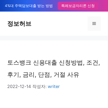
컨
4%대 주택담보대출 받는 방법
특례보금자리론 신청
텐
츠
정보허브
메
로
뉴
건
너
뛰
토스뱅크 신용대출 신청방법, 조건,
기
후기, 금리, 단점, 거절 사유
2022-12-14
작성자:
writer