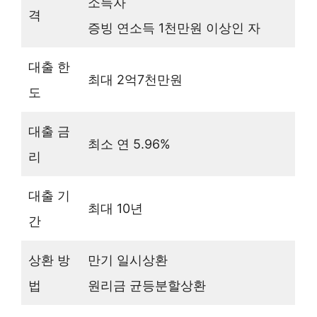
소득자
격
증빙 연소득 1천만원 이상인 자
대출 한
최대 2억7천만원
도
대출 금
최소 연 5.96%
리
대출 기
최대 10년
간
상환 방
만기 일시상환
법
원리금 균등분할상환