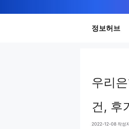
컨
텐
츠
정보허브
로
건
너
뛰
기
우리은
건, 후
2022-12-08
작성자