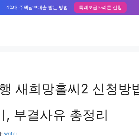
4%대 주택담보대출 받는 방법
특례보금자리론 신청
행 새희망홀씨2 신청방법
기, 부결사유 총정리
:
writer