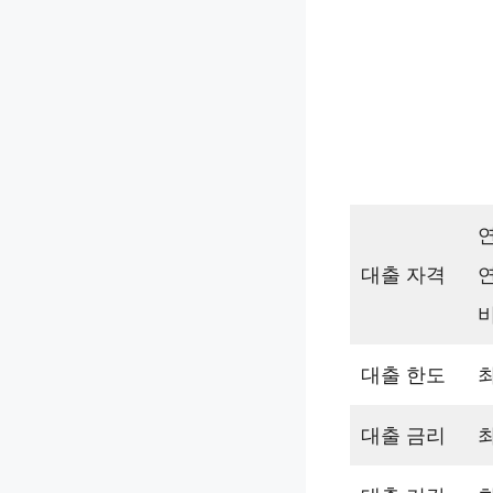
연
대출 자격
연
대출 한도
최
대출 금리
최