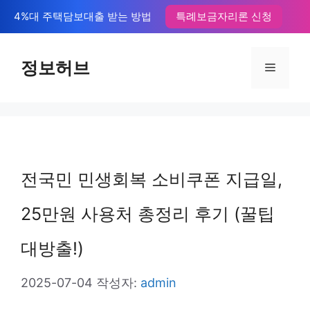
컨
4%대 주택담보대출 받는 방법
특례보금자리론 신청
텐
츠
정보허브
메
로
뉴
건
너
뛰
전국민 민생회복 소비쿠폰 지급일,
기
25만원 사용처 총정리 후기 (꿀팁
대방출!)
2025-07-04
작성자:
admin