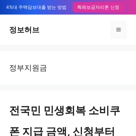
컨
4%대 주택담보대출 받는 방법
특례보금자리론 신청
텐
츠
정보허브
메
로
뉴
건
너
정부지원금
뛰
기
전국민 민생회복 소비쿠
폰 지급 금액, 신청부터