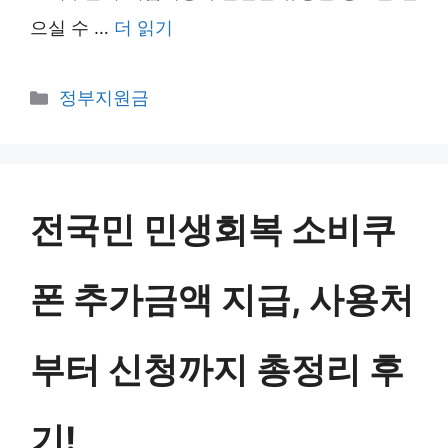
으실 수 …
더 읽기
카
정부지원금
테
고
리
전국민 민생회복 소비쿠
폰 추가금액 지급, 사용처
부터 신청까지 총정리 후
기!