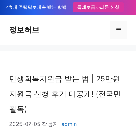
컨
4%대 주택담보대출 받는 방법
특례보금자리론 신청
텐
츠
정보허브
메
로
뉴
건
너
뛰
민생회복지원금 받는 법 | 25만원
기
지원금 신청 후기 대공개! (전국민
필독)
2025-07-05
작성자:
admin